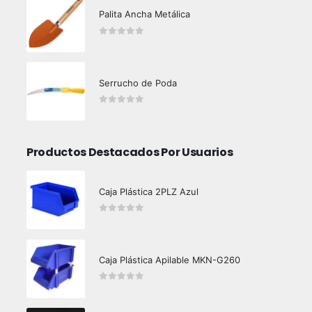
Palita Ancha Metálica
0
out of 5
Serrucho de Poda
0
out of 5
Productos Destacados Por Usuarios
Caja Plástica 2PLZ Azul
0
out of 5
Caja Plástica Apilable MKN-G260
0
out of 5