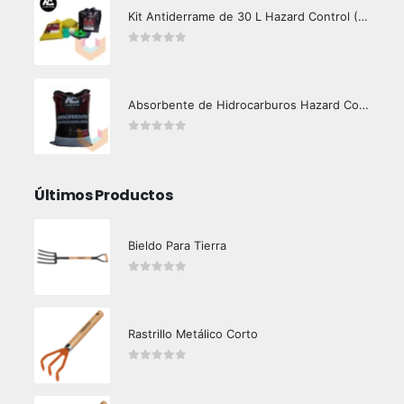
Kit Antiderrame de 30 L Hazard Control (Hidrocarburos - Biodegradable)
0
out of 5
Absorbente de Hidrocarburos Hazard Control 12 Kg
0
out of 5
Últimos Productos
Bieldo Para Tierra
0
out of 5
Rastrillo Metálico Corto
0
out of 5