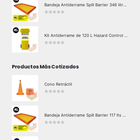
Bandeja Antiderrame Spill Barrier 346 litros Certificada
0
out of 5
Kit Antiderrame de 120 L Hazard Control (Hidrocarburos - Biodegradable)
0
out of 5
Productos Más Cotizados
Cono Retráctil
0
out of 5
Bandeja Antiderrame Spill Barrier 117 lts Certificada
0
out of 5