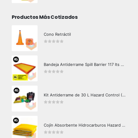
Productos Más Cotizados
Cono Retráctil
0
out of 5
Bandeja Antiderrame Spill Barrier 117 lts Certificada
0
out of 5
Kit Antiderrame de 30 L Hazard Control (Hidrocarburos - Biodegradable)
0
out of 5
Cojín Absorbente Hidrocarburos Hazard Control
0
out of 5