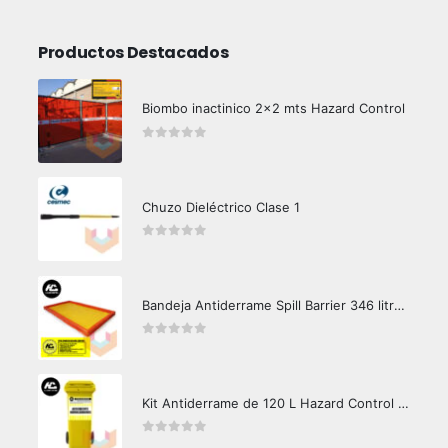
Productos Destacados
Biombo inactinico 2x2 mts Hazard Control
0
out of 5
Chuzo Dieléctrico Clase 1
0
out of 5
Bandeja Antiderrame Spill Barrier 346 litros Certificada
0
out of 5
Kit Antiderrame de 120 L Hazard Control (Hidrocarburos - Biodegradable)
0
out of 5