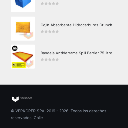
0
out of 5
Cojín Absorbente Hidrocarburos Crunch Oil
0
out of 5
Bandeja Antiderrame Spill Barrier 75 litros Certificada
0
out of 5
© VERKOPER SPA. 2019 - 2026. Todos los derechos
reservados. Chile