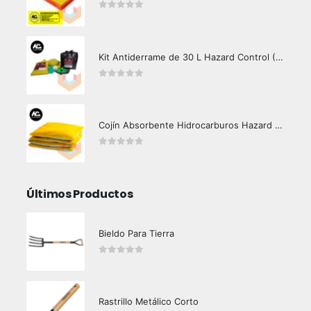
0
out of 5
Kit Antiderrame de 30 L Hazard Control (Hidrocarburos - Biodegradable)
0
out of 5
Cojín Absorbente Hidrocarburos Hazard Control
0
out of 5
Últimos Productos
Bieldo Para Tierra
0
out of 5
Rastrillo Metálico Corto