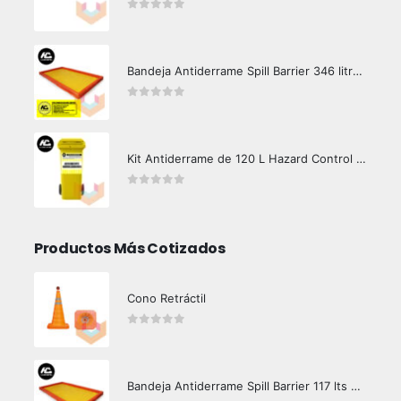
0
out of 5
Bandeja Antiderrame Spill Barrier 346 litros Certificada
0
out of 5
Kit Antiderrame de 120 L Hazard Control (Hidrocarburos - Biodegradable)
0
out of 5
Productos Más Cotizados
Cono Retráctil
0
out of 5
Bandeja Antiderrame Spill Barrier 117 lts Certificada