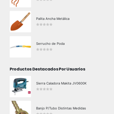
0
out of 5
Palita Ancha Metálica
0
out of 5
Serrucho de Poda
0
out of 5
Productos Destacados Por Usuarios
Sierra Caladora Makita JV0600K
0
out of 5
Banjo P/Tubo Distintas Medidas