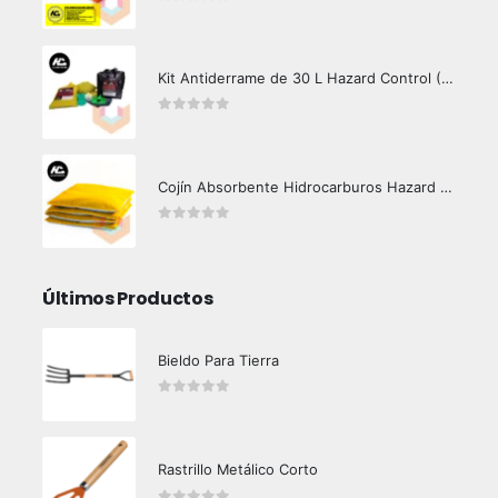
0
out of 5
Kit Antiderrame de 30 L Hazard Control (Hidrocarburos - Biodegradable)
0
out of 5
Cojín Absorbente Hidrocarburos Hazard Control
0
out of 5
Últimos Productos
Bieldo Para Tierra
0
out of 5
Rastrillo Metálico Corto