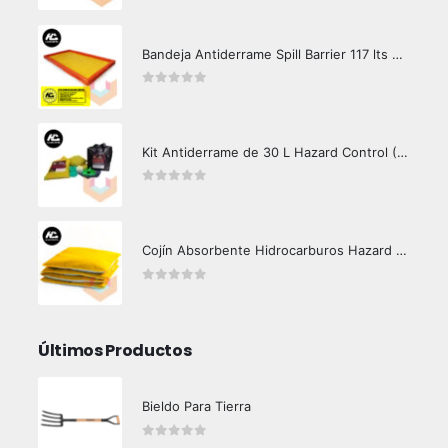
Bandeja Antiderrame Spill Barrier 117 lts Certificada
0
out of 5
Kit Antiderrame de 30 L Hazard Control (Hidrocarburos - Biodegradable)
0
out of 5
Cojín Absorbente Hidrocarburos Hazard Control
0
out of 5
Últimos Productos
Bieldo Para Tierra
0
out of 5