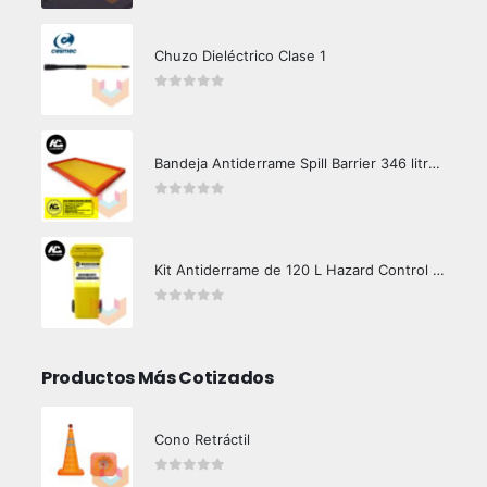
Chuzo Dieléctrico Clase 1
0
out of 5
Bandeja Antiderrame Spill Barrier 346 litros Certificada
0
out of 5
Kit Antiderrame de 120 L Hazard Control (Hidrocarburos - Biodegradable)
0
out of 5
Productos Más Cotizados
Cono Retráctil
0
out of 5