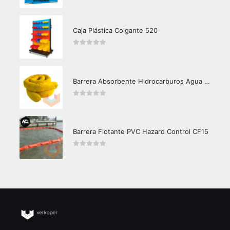
0
out of 5
Caja Plástica Colgante 520
0
out of 5
Barrera Absorbente Hidrocarburos Agua Crunch Oil
0
out of 5
Barrera Flotante PVC Hazard Control CF15
0
out of 5