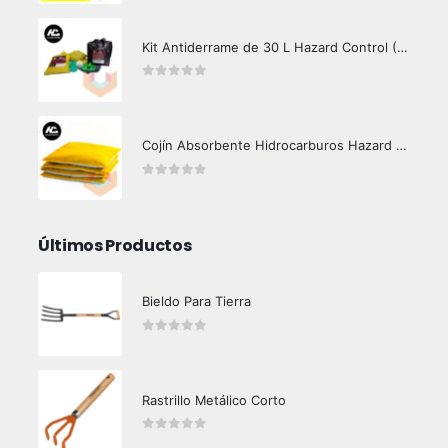
Kit Antiderrame de 30 L Hazard Control (Hidrocarburos - Biodegradable)
0
out of 5
Cojín Absorbente Hidrocarburos Hazard Control
0
out of 5
Últimos Productos
Bieldo Para Tierra
0
out of 5
Rastrillo Metálico Corto
0
out of 5