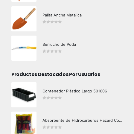
Palita Ancha Metálica
0
out of 5
Serrucho de Poda
0
out of 5
Productos Destacados Por Usuarios
Contenedor Plástico Largo 501606
0
out of 5
Absorbente de Hidrocarburos Hazard Control 1kg
0
out of 5