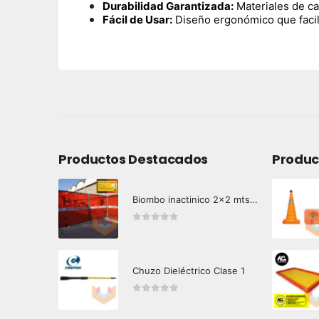
Durabilidad Garantizada:
Materiales de ca
Fácil de Usar:
Diseño ergonómico que facili
Productos Destacados
Produc
Biombo inactinico 2x2 mts Hazard Control
0
out of 5
Chuzo Dieléctrico Clase 1
0
out of 5