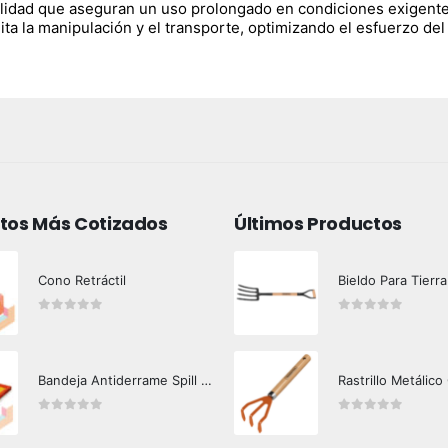
lidad que aseguran un uso prolongado en condiciones exigente
ta la manipulación y el transporte, optimizando el esfuerzo del
tos Más Cotizados
Últimos Productos
Cono Retráctil
Bieldo Para Tierra
0
out of 5
0
out of 5
Bandeja Antiderrame Spill Barrier 117 lts Certificada
Rastrillo Metálico
0
out of 5
0
out of 5