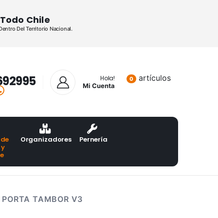
Todo Chile
ntro Del Territorio Nacional.
692995
artículos
Lista de pr
Hola!
0
Mi Cuenta
 de
Organizadores
Pernería
 y
te
 PORTA TAMBOR V3