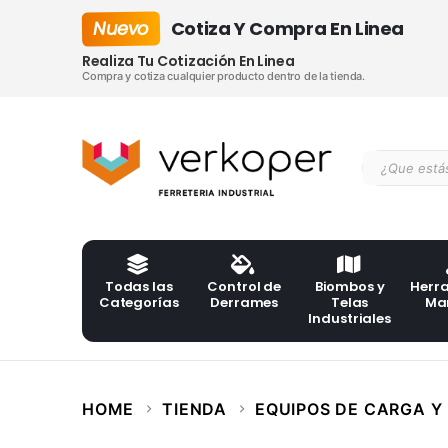
Nuevo
Cotiza Y Compra En Linea
Realiza Tu Cotización En Linea
Compra y cotiza cualquier producto dentro de la tienda.
Todas las
Control de
Biombos y
Herr
Categorías
Derrames
Telas
Ma
Industriales
HOME
TIENDA
EQUIPOS DE CARGA Y