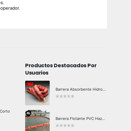
s.
 operador.
Productos Destacados Por
Usuarios
Barrera Absorbente Hidrocarburos T-270 3M
0
out of 5
 Corto
Barrera Flotante PVC Hazard Control CF25
0
out of 5