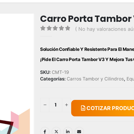
Carro Porta Tambor
( No hay valoraciones aú
0
out of 5
Solución Confiable Y Resistente Para El Man
¡Pide El Carro Porta Tambor V3 Y Mejora Tu
SKU:
CMT-19
Categorías:
Carros Tambor y Cilindros
,
Equ
COTIZAR PRODU