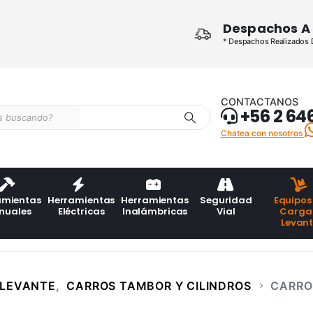
Despachos A 
* Despachos Realizados De
CONTACTANOS
+56 2 64
Chatea con nosotros
amientas
Herramientas
Herramientas
Seguridad
Equipos
nuales
Eléctricas
Inalámbricas
Vial
Carga
Levan
 LEVANTE
,
CARROS TAMBOR Y CILINDROS
CARRO