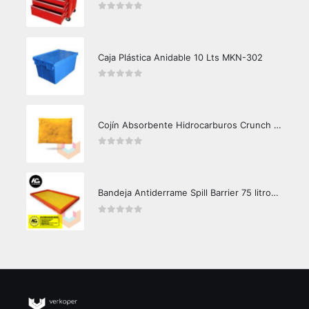
0
out of 5
Caja Plástica Anidable 10 Lts MKN-302
0
out of 5
Cojín Absorbente Hidrocarburos Crunch Oil
0
out of 5
Bandeja Antiderrame Spill Barrier 75 litros Certificada
0
out of 5