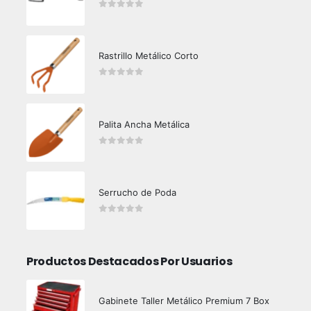
0
out of 5
Rastrillo Metálico Corto
0
out of 5
Palita Ancha Metálica
0
out of 5
Serrucho de Poda
0
out of 5
Productos Destacados Por Usuarios
Gabinete Taller Metálico Premium 7 Box