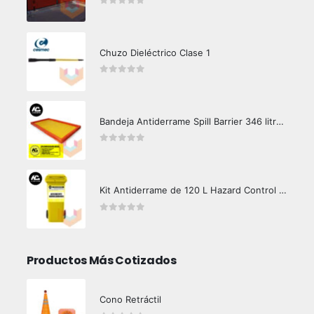
0
out of 5
Chuzo Dieléctrico Clase 1
0
out of 5
Bandeja Antiderrame Spill Barrier 346 litros Certificada
0
out of 5
Kit Antiderrame de 120 L Hazard Control (Hidrocarburos - Biodegradable)
0
out of 5
Productos Más Cotizados
Cono Retráctil