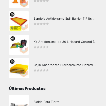
0
out of 5
Bandeja Antiderrame Spill Barrier 117 lts Certificada
0
out of 5
Kit Antiderrame de 30 L Hazard Control (Hidrocarburos - Biodegradable)
0
out of 5
Cojín Absorbente Hidrocarburos Hazard Control
0
out of 5
Últimos Productos
Bieldo Para Tierra