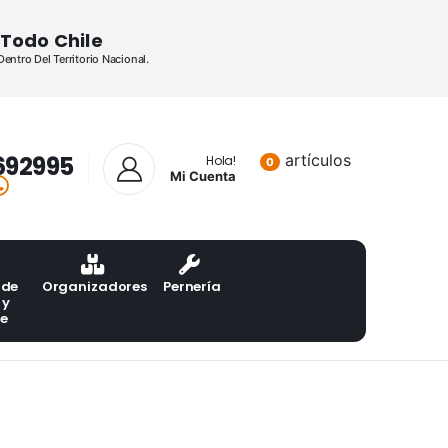
Todo Chile
ntro Del Territorio Nacional.
692995
artículos
Lista de pr
Hola!
0
Mi Cuenta
 de
Organizadores
Pernería
 y
te