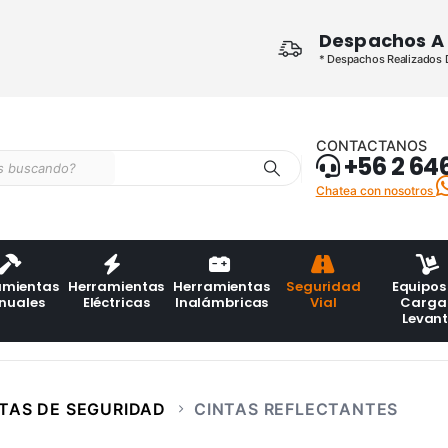
Despachos A 
* Despachos Realizados De
CONTACTANOS
+56 2 64
Chatea con nosotros
amientas
Herramientas
Herramientas
Seguridad
Equipos
nuales
Eléctricas
Inalámbricas
Vial
Carga
Levan
TAS DE SEGURIDAD
CINTAS REFLECTANTES