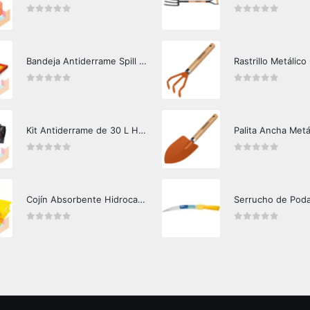
0
out of 5
0
out of 5
Bandeja Antiderrame Spill Barrier 117 lts Certificada
Rastrillo Metálico
0
out of 5
0
out of 5
Kit Antiderrame de 30 L Hazard Control (Hidrocarburos - Biodegradable)
Palita Ancha Metá
0
out of 5
0
out of 5
Cojín Absorbente Hidrocarburos Hazard Control
Serrucho de Pod
0
out of 5
0
out of 5