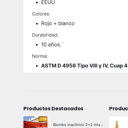
EEUU
Colores:
Rojo + blanco
Durabilidad:
10 años.
Norma:
ASTM D 4956 Tipo VIII y IV, Cuap 4
Productos Destacados
Produc
Biombo inactinico 2x2 mts Hazard Control