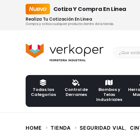
Nuevo
Cotiza Y Compra En Linea
Realiza Tu Cotización En Linea
Compra y cotiza cualquier producto dentro de la tienda.
Todas las
Control de
Biombos y
Herr
Categorías
Derrames
Telas
Ma
Industriales
HOME
TIENDA
SEGURIDAD VIAL
,
CIN