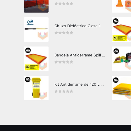
0
out of 5
Chuzo Dieléctrico Clase 1
0
out of 5
Bandeja Antiderrame Spill Barrier 346 litros Certificada
0
out of 5
Kit Antiderrame de 120 L Hazard Control (Hidrocarburos - Biodegradable)
0
out of 5