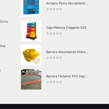
Armario Porta Herramientas Con Cajonera
0
out of 5
 Corto
Caja Plástica Colgante 520
0
out of 5
lica
Barrera Absorbente Hidrocarburos Agua Crunch Oil
0
out of 5
a
Barrera Flotante PVC Hazard Control CF15
0
out of 5