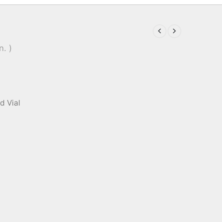
n. )
d Vial