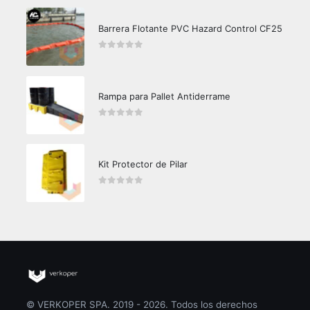
Barrera Flotante PVC Hazard Control CF25
0
out of 5
Rampa para Pallet Antiderrame
0
out of 5
Kit Protector de Pilar
0
out of 5
© VERKOPER SPA. 2019 - 2026. Todos los derechos