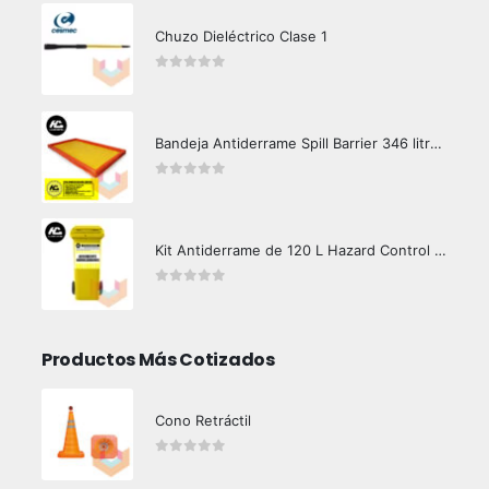
Chuzo Dieléctrico Clase 1
0
out of 5
Bandeja Antiderrame Spill Barrier 346 litros Certificada
0
out of 5
Kit Antiderrame de 120 L Hazard Control (Hidrocarburos - Biodegradable)
0
out of 5
Productos Más Cotizados
Cono Retráctil
0
out of 5