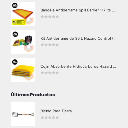
Bandeja Antiderrame Spill Barrier 117 lts Certificada
0
out of 5
Kit Antiderrame de 30 L Hazard Control (Hidrocarburos - Biodegradable)
0
out of 5
Cojín Absorbente Hidrocarburos Hazard Control
0
out of 5
Últimos Productos
Bieldo Para Tierra
0
out of 5