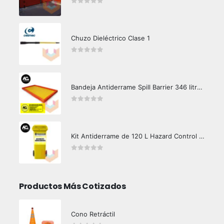
0
out of 5
Chuzo Dieléctrico Clase 1
0
out of 5
Bandeja Antiderrame Spill Barrier 346 litros Certificada
0
out of 5
Kit Antiderrame de 120 L Hazard Control (Hidrocarburos - Biodegradable)
0
out of 5
Productos Más Cotizados
Cono Retráctil