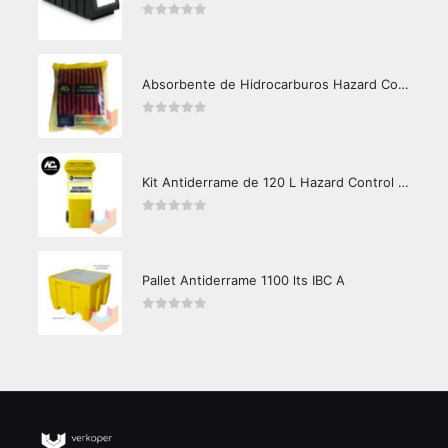
0
out of 5
Absorbente de Hidrocarburos Hazard Control 1kg
0
out of 5
Kit Antiderrame de 120 L Hazard Control (Hidrocarburos - Biodegradable)
0
out of 5
Pallet Antiderrame 1100 lts IBC A
0
out of 5