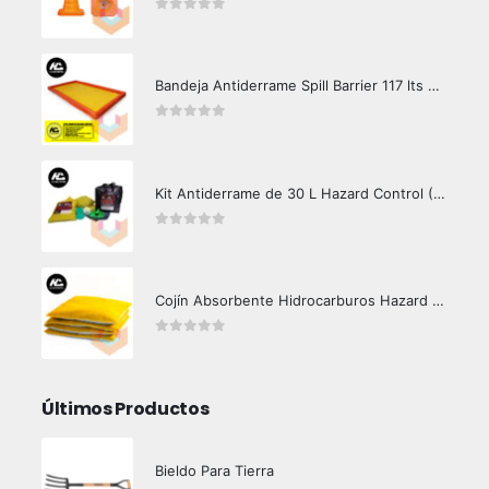
0
out of 5
Bandeja Antiderrame Spill Barrier 117 lts Certificada
0
out of 5
Kit Antiderrame de 30 L Hazard Control (Hidrocarburos - Biodegradable)
0
out of 5
Cojín Absorbente Hidrocarburos Hazard Control
0
out of 5
Últimos Productos
Bieldo Para Tierra