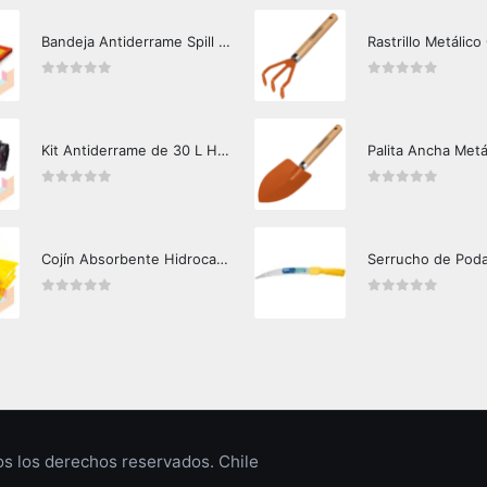
Bandeja Antiderrame Spill Barrier 117 lts Certificada
Rastrillo Metálico
0
out of 5
0
out of 5
Kit Antiderrame de 30 L Hazard Control (Hidrocarburos - Biodegradable)
Palita Ancha Metá
0
out of 5
0
out of 5
Cojín Absorbente Hidrocarburos Hazard Control
Serrucho de Pod
0
out of 5
0
out of 5
 los derechos reservados. Chile