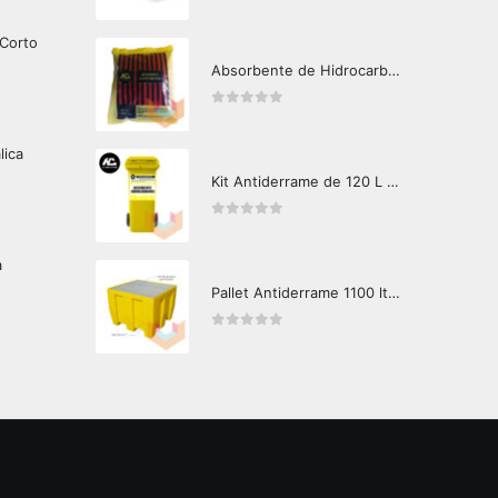
0
out of 5
 Corto
Absorbente de Hidrocarburos Hazard Control 1kg
0
out of 5
lica
Kit Antiderrame de 120 L Hazard Control (Hidrocarburos - Biodegradable)
0
out of 5
a
Pallet Antiderrame 1100 lts IBC A
0
out of 5