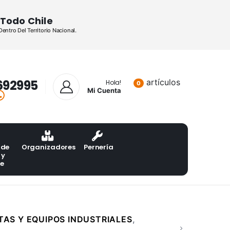
Todo Chile
ntro Del Territorio Nacional.
692995
artículos
Lista de pr
Hola!
0
Mi Cuenta
 de
Organizadores
Pernería
 y
te
AS Y EQUIPOS INDUSTRIALES
,