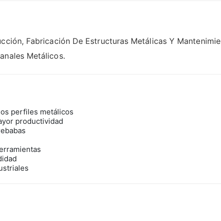
ucción, Fabricación De Estructuras Metálicas Y Mantenimi
anales Metálicos.
sos perfiles metálicos
ayor productividad
rebabas
herramientas
didad
ustriales