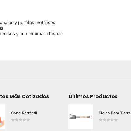
anales y perfiles metálicos
as
precisos y con mínimas chispas
tos Más Cotizados
Últimos Productos
Cono Retráctil
Bieldo Para Tierra
0
out of 5
0
out of 5