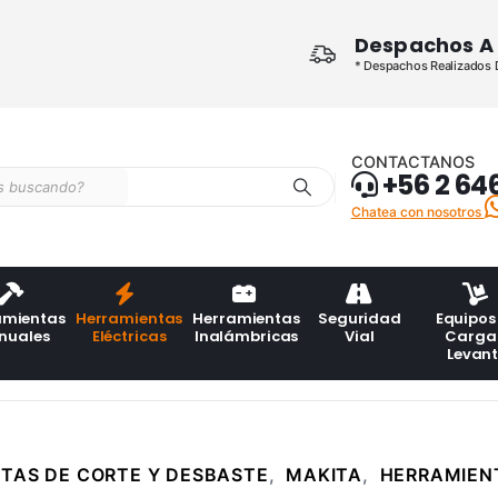
Despachos A 
* Despachos Realizados De
CONTACTANOS
+56 2 64
Chatea con nosotros
amientas
Herramientas
Herramientas
Seguridad
Equipos
nuales
Eléctricas
Inalámbricas
Vial
Carga
Levan
TAS DE CORTE Y DESBASTE
,
MAKITA
,
HERRAMIENT