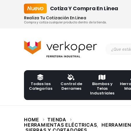
Nuevo
Cotiza Y Compra En Linea
Realiza Tu Cotización En Linea
Compra y cotiza cualquier producto dentro de la tienda.
Todas las
Control de
Biombos y
Herr
Categorías
Derrames
Telas
Ma
Industriales
HOME
TIENDA
HERRAMIENTAS ELÉCTRICAS
,
HERRAMIEN
SIERRAS Y CORTADORES