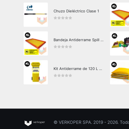
Chuzo Dieléctrico Clase 1
0
out of 5
Bandeja Antiderrame Spill Barrier 346 litros Certificada
0
out of 5
Kit Antiderrame de 120 L Hazard Control (Hidrocarburos - Biodegradable)
0
out of 5
© VERKOPER SPA. 2019 - 2026. Todos