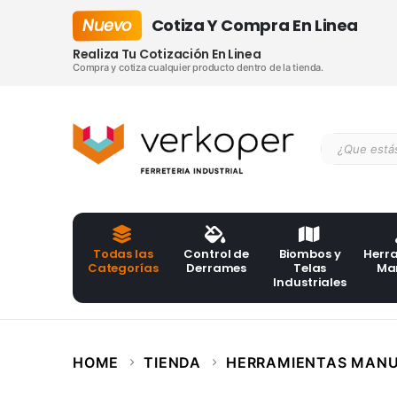
Nuevo
Cotiza Y Compra En Linea
Realiza Tu Cotización En Linea
Compra y cotiza cualquier producto dentro de la tienda.
Todas las
Control de
Biombos y
Herr
Categorías
Derrames
Telas
Ma
Industriales
HOME
TIENDA
HERRAMIENTAS MAN