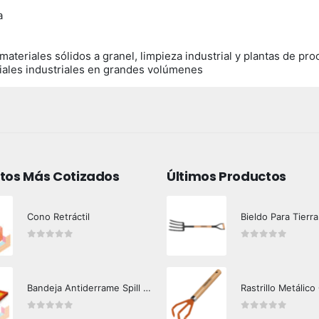
a
ateriales sólidos a granel, limpieza industrial y plantas de pr
riales industriales en grandes volúmenes
tos Más Cotizados
Últimos Productos
Cono Retráctil
Bieldo Para Tierra
0
out of 5
0
out of 5
Bandeja Antiderrame Spill Barrier 117 lts Certificada
Rastrillo Metálico
0
out of 5
0
out of 5