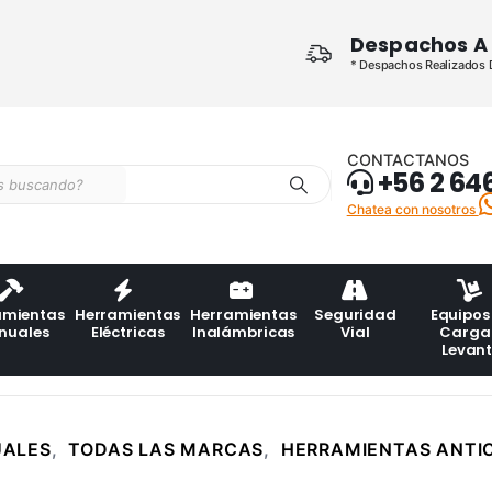
Despachos A 
* Despachos Realizados De
CONTACTANOS
+56 2 64
Chatea con nosotros
amientas
Herramientas
Herramientas
Seguridad
Equipos
nuales
Eléctricas
Inalámbricas
Vial
Carga
Levan
UALES
,
TODAS LAS MARCAS
,
HERRAMIENTAS ANTI