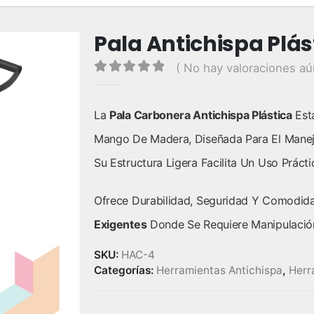
Pala Antichispa Plás
( No hay valoraciones aú
0
out of 5
La
Pala Carbonera Antichispa Plástica
Está
Mango De Madera, Diseñada Para El Manejo 
Su Estructura Ligera Facilita Un Uso Prácti
Ofrece Durabilidad, Seguridad Y Comodida
Exigentes
Donde Se Requiere Manipulación
SKU:
HAC-4
Categorías:
Herramientas Antichispa
,
Herr