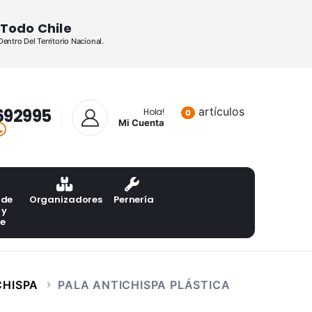
Todo Chile
ntro Del Territorio Nacional.
692995
artículos
Lista de pr
Hola!
0
Mi Cuenta
 de
Organizadores
Pernería
 y
te
CHISPA
PALA ANTICHISPA PLÁSTICA