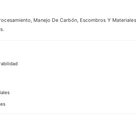
rocesamiento, Manejo De Carbón, Escombros Y Materiales 
s.
rabilidad
iales
tes