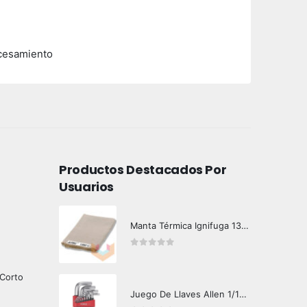
ocesamiento
Productos Destacados Por
Usuarios
Manta Térmica Ignifuga 1300 Grados Alemana
0
out of 5
 Corto
Juego De Llaves Allen 1/16"-3/4", 13 Piezas