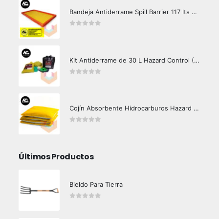
Bandeja Antiderrame Spill Barrier 117 lts Certificada
0
out of 5
Kit Antiderrame de 30 L Hazard Control (Hidrocarburos - Biodegradable)
0
out of 5
Cojín Absorbente Hidrocarburos Hazard Control
0
out of 5
Últimos Productos
Bieldo Para Tierra
0
out of 5