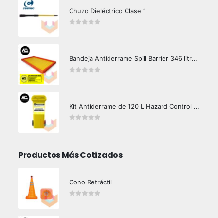
Chuzo Dieléctrico Clase 1
0
out of 5
Bandeja Antiderrame Spill Barrier 346 litros Certificada
0
out of 5
Kit Antiderrame de 120 L Hazard Control (Hidrocarburos - Biodegradable)
0
out of 5
Productos Más Cotizados
Cono Retráctil
0
out of 5