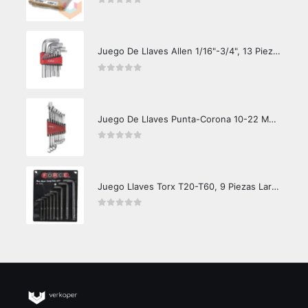
0
out of 5
Juego De Llaves Allen 1/16"-3/4", 13 Piezas
0
out of 5
Juego De Llaves Punta-Corona 10-22 MM. 8 Piezas
0
out of 5
Juego Llaves Torx T20-T60, 9 Piezas Largas
0
out of 5