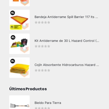
0
out of 5
Bandeja Antiderrame Spill Barrier 117 lts Certificada
0
out of 5
Kit Antiderrame de 30 L Hazard Control (Hidrocarburos - Biodegradable)
0
out of 5
Cojín Absorbente Hidrocarburos Hazard Control
0
out of 5
Últimos Productos
Bieldo Para Tierra