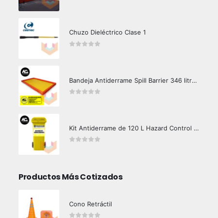
0
out of 5
Chuzo Dieléctrico Clase 1
0
out of 5
Bandeja Antiderrame Spill Barrier 346 litros Certificada
0
out of 5
Kit Antiderrame de 120 L Hazard Control (Hidrocarburos - Biodegradable)
0
out of 5
Productos Más Cotizados
Cono Retráctil