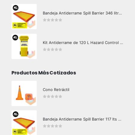
Bandeja Antiderrame Spill Barrier 346 litros Certificada
0
out of 5
Kit Antiderrame de 120 L Hazard Control (Hidrocarburos - Biodegradable)
0
out of 5
Productos Más Cotizados
Cono Retráctil
0
out of 5
Bandeja Antiderrame Spill Barrier 117 lts Certificada
0
out of 5