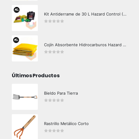
Kit Antiderrame de 30 L Hazard Control (Hidrocarburos - Biodegradable)
0
out of 5
Cojín Absorbente Hidrocarburos Hazard Control
0
out of 5
Últimos Productos
Bieldo Para Tierra
0
out of 5
Rastrillo Metálico Corto
0
out of 5