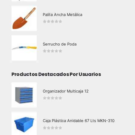
Palita Ancha Metálica
0
out of 5
Serrucho de Poda
0
out of 5
Productos Destacados Por Usuarios
Organizador Multicaja 12
0
out of 5
Caja Plástica Anidable 67 Lts MKN-310
0
out of 5