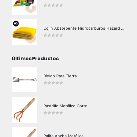
0
out of 5
Cojín Absorbente Hidrocarburos Hazard Control
0
out of 5
Últimos Productos
Bieldo Para Tierra
0
out of 5
Rastrillo Metálico Corto
0
out of 5
Palita Ancha Metálica