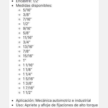
Encastre: 1/2”
Medidas disponibles:
5/16”
3/8”
7/16”
1/2”
9/16”
5/8”
11/16”
3/4”
13/16”
7/8”
15/16”
1”
1 1/16”
1 1/8”
1 1/4”
1 5/16”
1 3/8”
1 7/16”
1 1/2”
Aplicación: Mecánica automotriz e industrial
Uso: Apriete y afloje de fijaciones de alto torque