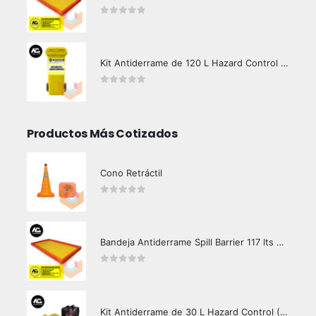
0
out of 5
Kit Antiderrame de 120 L Hazard Control (Hidrocarburos - Biodegradable)
0
out of 5
Productos Más Cotizados
Cono Retráctil
0
out of 5
Bandeja Antiderrame Spill Barrier 117 lts Certificada
0
out of 5
Kit Antiderrame de 30 L Hazard Control (Hidrocarburos - Biodegradable)