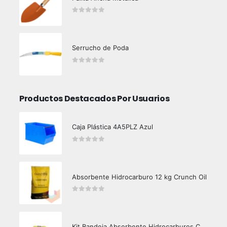
0
out of 5
Serrucho de Poda
0
out of 5
Productos Destacados Por Usuarios
Caja Plástica 4A5PLZ Azul
0
out of 5
Absorbente Hidrocarburo 12 kg Crunch Oil
0
out of 5
Kit Bandeja Absorbente Hidrocarburos Crunch Oil 3000/290