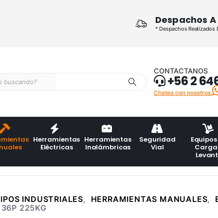
Despachos A 
* Despachos Realizados De
CONTACTANOS
+56 2 64
Chatea con nosotros
amientas
Herramientas
Herramientas
Seguridad
Equipos
nuales
Eléctricas
Inalámbricas
Vial
Carga
Levan
IPOS INDUSTRIALES
,
HERRAMIENTAS MANUALES
,
 36P 225KG