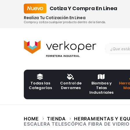
Nuevo
Cotiza Y Compra En Linea
Realiza Tu Cotización En Linea
Compra y cotiza cualquier producto dentro de la tienda.
Todas las
Control de
Biombos y
Herr
Categorías
Derrames
Telas
Ma
Industriales
HOME
TIENDA
HERRAMIENTAS Y EQU
ESCALERA TELESCÓPICA FIBRA DE VIDRIO