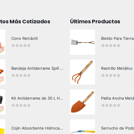
tos Más Cotizados
Últimos Productos
Cono Retráctil
Bieldo Para Tierra
0
out of 5
0
out of 5
Bandeja Antiderrame Spill Barrier 117 lts Certificada
Rastrillo Metálico
0
out of 5
0
out of 5
Kit Antiderrame de 30 L Hazard Control (Hidrocarburos - Biodegradable)
Palita Ancha Metá
0
out of 5
0
out of 5
Cojín Absorbente Hidrocarburos Hazard Control
Serrucho de Pod