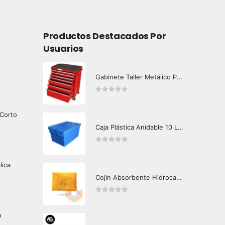
Productos Destacados Por
Usuarios
Gabinete Taller Metálico Premium 7 Box
0
out of 5
 Corto
Caja Plástica Anidable 10 Lts MKN-302
0
out of 5
lica
Cojín Absorbente Hidrocarburos Crunch Oil
0
out of 5
a