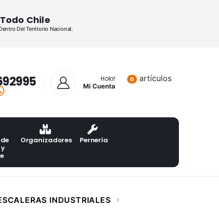
Todo Chile
ntro Del Territorio Nacional.
692995
artículos
Lista de pr
Hola!
0
Mi Cuenta
 de
Organizadores
Pernería
 y
te
ESCALERAS INDUSTRIALES