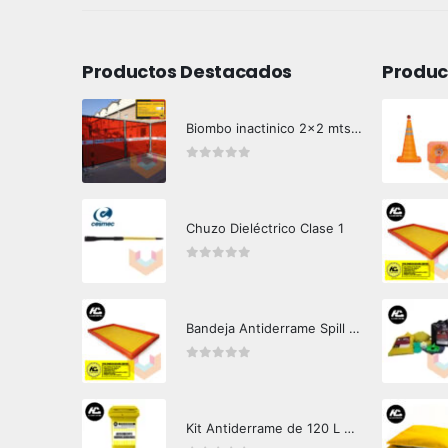
Productos Destacados
Produc
Biombo inactinico 2x2 mts Hazard Control
0
out of 5
Chuzo Dieléctrico Clase 1
0
out of 5
Bandeja Antiderrame Spill Barrier 346 litros Certificada
0
out of 5
Kit Antiderrame de 120 L Hazard Control (Hidrocarburos - Biodegradable)