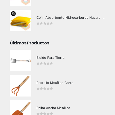
0
out of 5
Cojín Absorbente Hidrocarburos Hazard Control
0
out of 5
Últimos Productos
Bieldo Para Tierra
0
out of 5
Rastrillo Metálico Corto
0
out of 5
Palita Ancha Metálica