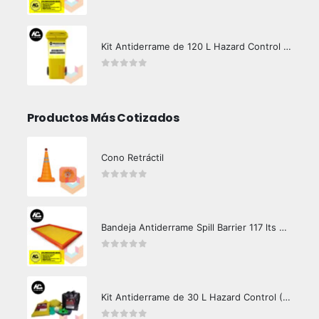
0
out of 5
Kit Antiderrame de 120 L Hazard Control (Hidrocarburos - Biodegradable)
0
out of 5
Productos Más Cotizados
Cono Retráctil
0
out of 5
Bandeja Antiderrame Spill Barrier 117 lts Certificada
0
out of 5
Kit Antiderrame de 30 L Hazard Control (Hidrocarburos - Biodegradable)