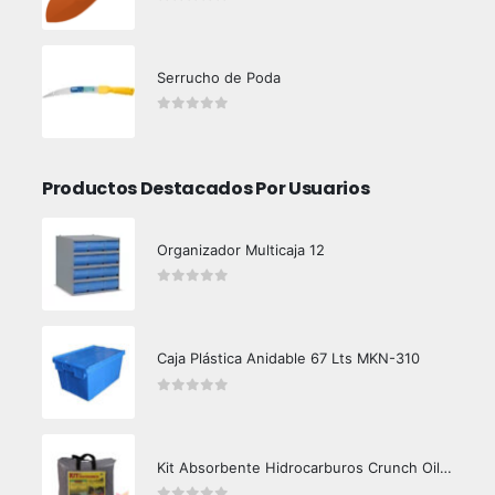
0
out of 5
Serrucho de Poda
0
out of 5
Productos Destacados Por Usuarios
Organizador Multicaja 12
0
out of 5
Caja Plástica Anidable 67 Lts MKN-310
0
out of 5
Kit Absorbente Hidrocarburos Crunch Oil K3000