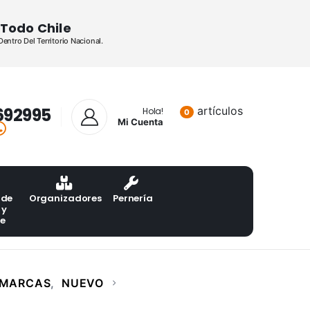
Todo Chile
ntro Del Territorio Nacional.
692995
artículos
Lista de pr
Hola!
0
Mi Cuenta
 de
Organizadores
Pernería
 y
te
 MARCAS
,
NUEVO