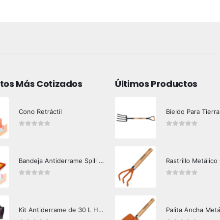
tos Más Cotizados
Últimos Productos
Cono Retráctil
Bieldo Para Tierra
0
out of 5
0
out of 5
Bandeja Antiderrame Spill Barrier 117 lts Certificada
Rastrillo Metálico
0
out of 5
0
out of 5
Kit Antiderrame de 30 L Hazard Control (Hidrocarburos - Biodegradable)
Palita Ancha Metá