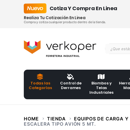
Nuevo
Cotiza Y Compra En Linea
Realiza Tu Cotización En Linea
Compra y cotiza cualquier producto dentro de la tienda.
Todas las
Control de
Biombos y
Herr
Categorías
Derrames
Telas
Ma
Industriales
HOME
TIENDA
EQUIPOS DE CARGA Y
ESCALERA TIPO AVIÓN 5 MT.