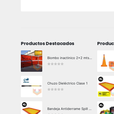
Productos Destacados
Produc
Biombo inactinico 2x2 mts Hazard Control
0
out of 5
Chuzo Dieléctrico Clase 1
0
out of 5
Bandeja Antiderrame Spill Barrier 346 litros Certificada