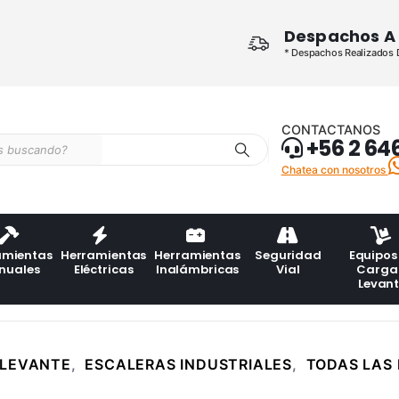
Despachos A 
* Despachos Realizados De
CONTACTANOS
+56 2 64
Chatea con nosotros
amientas
Herramientas
Herramientas
Seguridad
Equipos
nuales
Eléctricas
Inalámbricas
Vial
Carga
Levan
 LEVANTE
,
ESCALERAS INDUSTRIALES
,
TODAS LAS