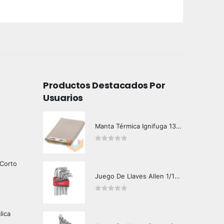
Productos Destacados Por
Usuarios
Manta Térmica Ignifuga 1300 Grados Alemana
0
out of 5
 Corto
Juego De Llaves Allen 1/16"-3/4", 13 Piezas
0
out of 5
lica