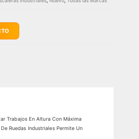
scaleras Industriales
,
Nuevo
,
Todas las Marcas
CTO
izar Trabajos En Altura Con Máxima
 De Ruedas Industriales Permite Un