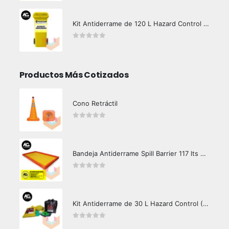
Kit Antiderrame de 120 L Hazard Control (Hidrocarburos - Biodegradable)
0
out of 5
Productos Más Cotizados
Cono Retráctil
0
out of 5
Bandeja Antiderrame Spill Barrier 117 lts Certificada
0
out of 5
Kit Antiderrame de 30 L Hazard Control (Hidrocarburos - Biodegradable)
0
out of 5