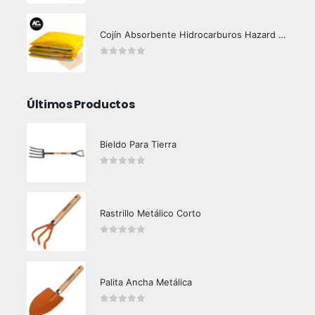
Cojín Absorbente Hidrocarburos Hazard Control
0
out of 5
Últimos Productos
Bieldo Para Tierra
0
out of 5
Rastrillo Metálico Corto
0
out of 5
Palita Ancha Metálica
0
out of 5