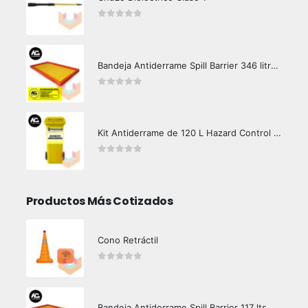
0
out of 5
Bandeja Antiderrame Spill Barrier 346 litros Certificada
0
out of 5
Kit Antiderrame de 120 L Hazard Control (Hidrocarburos - Biodegradable)
0
out of 5
Productos Más Cotizados
Cono Retráctil
0
out of 5
Bandeja Antiderrame Spill Barrier 117 lts Certificada