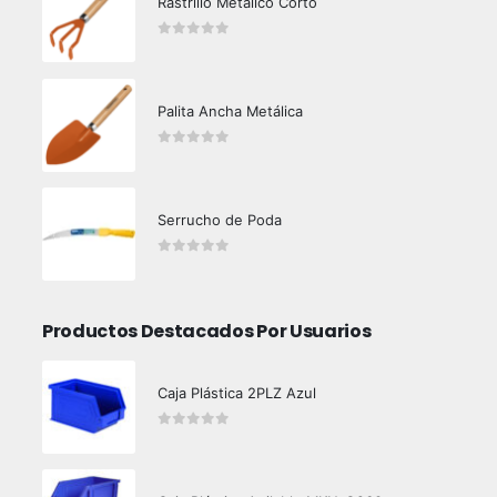
Rastrillo Metálico Corto
0
out of 5
Palita Ancha Metálica
0
out of 5
Serrucho de Poda
0
out of 5
Productos Destacados Por Usuarios
Caja Plástica 2PLZ Azul
0
out of 5