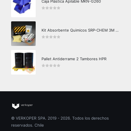
Caja Plástica Apilable MKN-G260
0
out of 5
Kit Absorbente Quimicos SRP-CHEM 3M Caja Master
0
out of 5
Pallet Antiderrame 2 Tambores HPR
0
out of 5
© VERKOPER SPA. 2019 - 2026. Todos los derechos
reservados. Chile