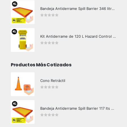
Bandeja Antiderrame Spill Barrier 346 litros Certificada
0
out of 5
Kit Antiderrame de 120 L Hazard Control (Hidrocarburos - Biodegradable)
0
out of 5
Productos Más Cotizados
Cono Retráctil
0
out of 5
Bandeja Antiderrame Spill Barrier 117 lts Certificada
0
out of 5