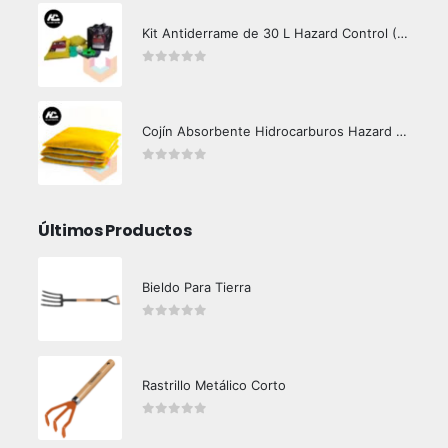
Kit Antiderrame de 30 L Hazard Control (Hidrocarburos - Biodegradable)
0
out of 5
Cojín Absorbente Hidrocarburos Hazard Control
0
out of 5
Últimos Productos
Bieldo Para Tierra
0
out of 5
Rastrillo Metálico Corto
0
out of 5