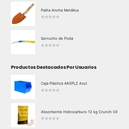
Palita Ancha Metálica
0
out of 5
Serrucho de Poda
0
out of 5
Productos Destacados Por Usuarios
Caja Plástica 4A5PLZ Azul
0
out of 5
Absorbente Hidrocarburo 12 kg Crunch Oil
0
out of 5