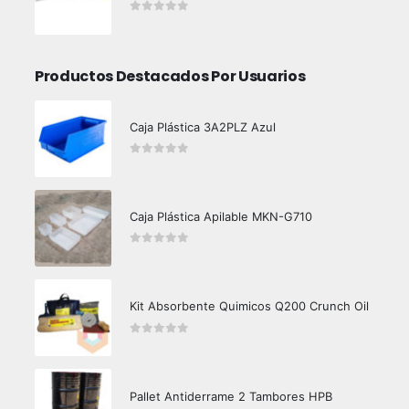
0
out of 5
Productos Destacados Por Usuarios
Caja Plástica 3A2PLZ Azul
0
out of 5
Caja Plástica Apilable MKN-G710
0
out of 5
Kit Absorbente Quimicos Q200 Crunch Oil
0
out of 5
Pallet Antiderrame 2 Tambores HPB