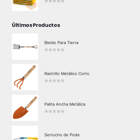
0
out of 5
Últimos Productos
Bieldo Para Tierra
0
out of 5
Rastrillo Metálico Corto
0
out of 5
Palita Ancha Metálica
0
out of 5
Serrucho de Poda