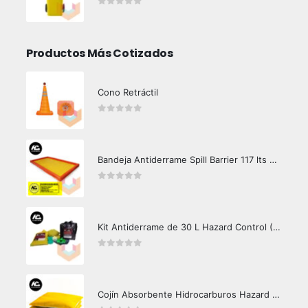
0
out of 5
Productos Más Cotizados
Cono Retráctil
0
out of 5
Bandeja Antiderrame Spill Barrier 117 lts Certificada
0
out of 5
Kit Antiderrame de 30 L Hazard Control (Hidrocarburos - Biodegradable)
0
out of 5
Cojín Absorbente Hidrocarburos Hazard Control