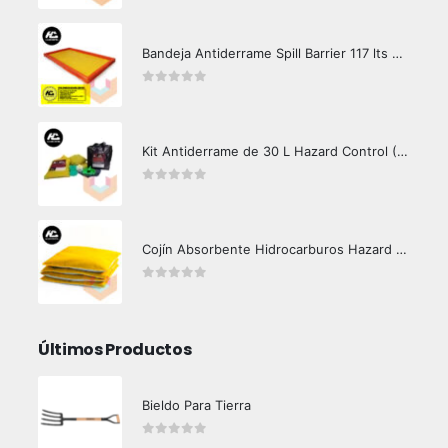
Bandeja Antiderrame Spill Barrier 117 lts Certificada
0
out of 5
Kit Antiderrame de 30 L Hazard Control (Hidrocarburos - Biodegradable)
0
out of 5
Cojín Absorbente Hidrocarburos Hazard Control
0
out of 5
Últimos Productos
Bieldo Para Tierra
0
out of 5