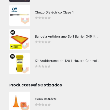
Chuzo Dieléctrico Clase 1
0
out of 5
Bandeja Antiderrame Spill Barrier 346 litros Certificada
0
out of 5
Kit Antiderrame de 120 L Hazard Control (Hidrocarburos - Biodegradable)
0
out of 5
Productos Más Cotizados
Cono Retráctil
0
out of 5