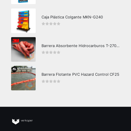
Caja Plástica Colgante MKN-G240
0
out of 5
Barrera Absorbente Hidrocarburos T-270 3M
0
out of 5
Barrera Flotante PVC Hazard Control CF25
0
out of 5