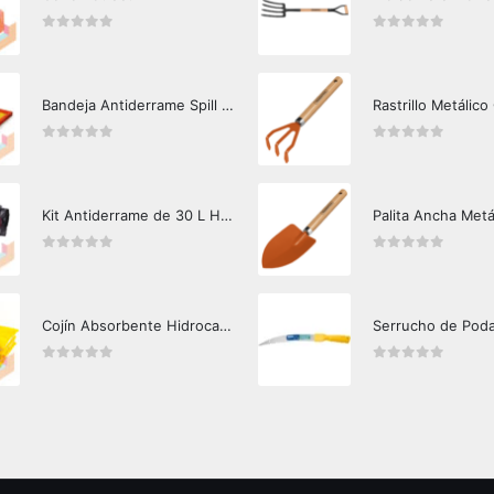
0
out of 5
0
out of 5
Bandeja Antiderrame Spill Barrier 117 lts Certificada
Rastrillo Metálico
0
out of 5
0
out of 5
Kit Antiderrame de 30 L Hazard Control (Hidrocarburos - Biodegradable)
Palita Ancha Metá
0
out of 5
0
out of 5
Cojín Absorbente Hidrocarburos Hazard Control
Serrucho de Pod
0
out of 5
0
out of 5