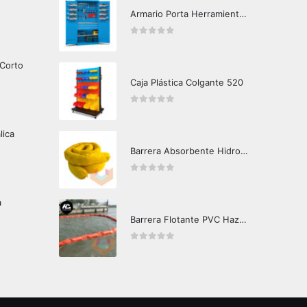
Armario Porta Herramientas Con Cajonera
0
out of 5
 Corto
Caja Plástica Colgante 520
0
out of 5
lica
Barrera Absorbente Hidrocarburos Agua Crunch Oil
0
out of 5
a
Barrera Flotante PVC Hazard Control CF15
0
out of 5