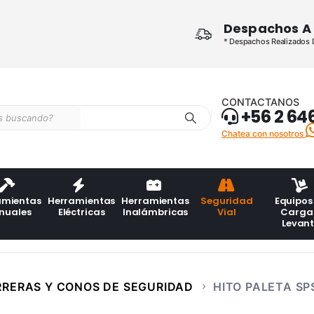
Despachos A 
* Despachos Realizados De
CONTACTANOS
+56 2 64
Chatea con nosotros
amientas
Herramientas
Herramientas
Seguridad
Equipos
nuales
Eléctricas
Inalámbricas
Vial
Carga
Levan
RERAS Y CONOS DE SEGURIDAD
HITO PALETA SP