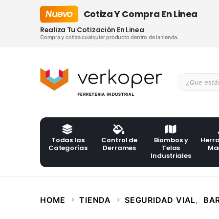
Nuevo
Cotiza Y Compra En Linea
Realiza Tu Cotización En Linea
Compra y cotiza cualquier producto dentro de la tienda.
Todas las
Control de
Biombos y
Herr
Categorías
Derrames
Telas
Ma
Industriales
HOME
TIENDA
SEGURIDAD VIAL
,
BAR