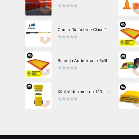
0
out of 5
Chuzo Dieléctrico Clase 1
0
out of 5
Bandeja Antiderrame Spill Barrier 346 litros Certificada
0
out of 5
Kit Antiderrame de 120 L Hazard Control (Hidrocarburos - Biodegradable)
0
out of 5