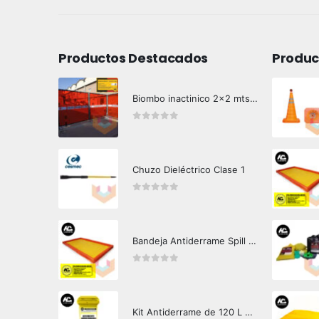
Productos Destacados
Produc
Biombo inactinico 2x2 mts Hazard Control
0
out of 5
Chuzo Dieléctrico Clase 1
0
out of 5
Bandeja Antiderrame Spill Barrier 346 litros Certificada
0
out of 5
Kit Antiderrame de 120 L Hazard Control (Hidrocarburos - Biodegradable)