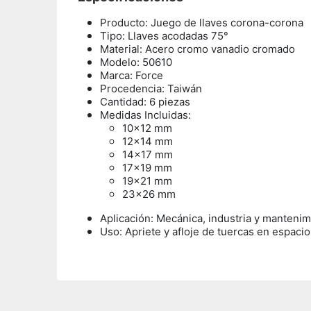
Producto: Juego de llaves corona-corona
Tipo: Llaves acodadas 75°
Material: Acero cromo vanadio cromado
Modelo: 50610
Marca: Force
Procedencia: Taiwán
Cantidad: 6 piezas
Medidas Incluidas:
10×12 mm
12×14 mm
14×17 mm
17×19 mm
19×21 mm
23×26 mm
Aplicación: Mecánica, industria y mantenim
Uso:
Apriete y afloje de tuercas en espaci