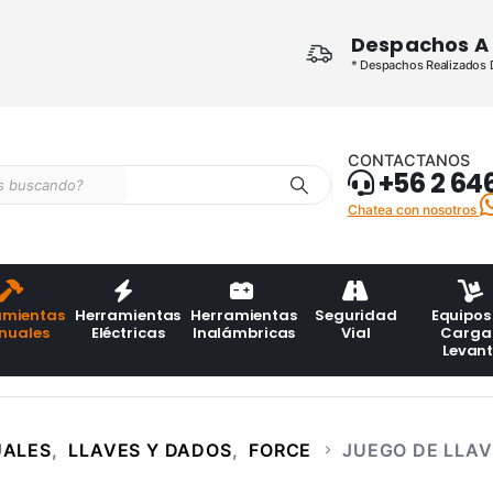
Despachos A 
* Despachos Realizados De
CONTACTANOS
+56 2 64
Chatea con nosotros
amientas
Herramientas
Herramientas
Seguridad
Equipos
nuales
Eléctricas
Inalámbricas
Vial
Carga
Levan
UALES
,
LLAVES Y DADOS
,
FORCE
JUEGO DE LLAV