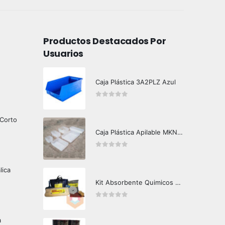
Productos Destacados Por
Usuarios
Caja Plástica 3A2PLZ Azul
0
out of 5
 Corto
Caja Plástica Apilable MKN-G710
0
out of 5
lica
Kit Absorbente Quimicos Q200 Crunch Oil
0
out of 5
a