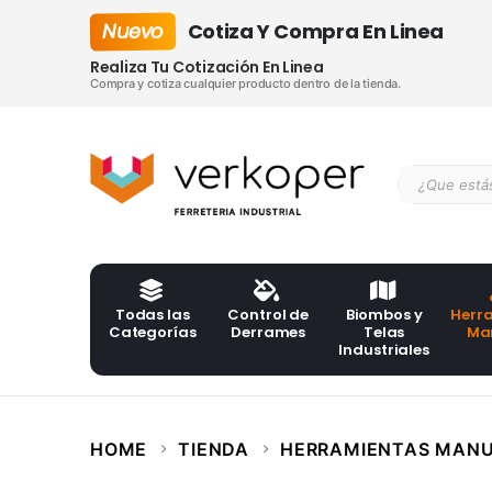
Nuevo
Cotiza Y Compra En Linea
Realiza Tu Cotización En Linea
Compra y cotiza cualquier producto dentro de la tienda.
Todas las
Control de
Biombos y
Herr
Categorías
Derrames
Telas
Ma
Industriales
HOME
TIENDA
HERRAMIENTAS MAN