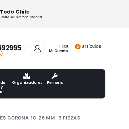
Todo Chile
ntro Del Territorio Nacional.
692995
artículos
Lista de pr
Hola!
0
Mi Cuenta
 de
Organizadores
Pernería
 y
te
ES CORONA 10-26 MM. 6 PIEZAS