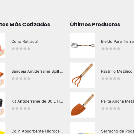
tos Más Cotizados
Últimos Productos
Cono Retráctil
Bieldo Para Tierra
0
out of 5
0
out of 5
Bandeja Antiderrame Spill Barrier 117 lts Certificada
Rastrillo Metálico
0
out of 5
0
out of 5
Kit Antiderrame de 30 L Hazard Control (Hidrocarburos - Biodegradable)
Palita Ancha Metá
0
out of 5
0
out of 5
Cojín Absorbente Hidrocarburos Hazard Control
Serrucho de Pod