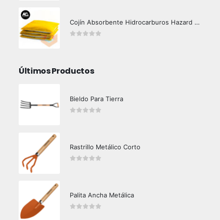
Cojín Absorbente Hidrocarburos Hazard Control
0
out of 5
Últimos Productos
Bieldo Para Tierra
0
out of 5
Rastrillo Metálico Corto
0
out of 5
Palita Ancha Metálica
0
out of 5