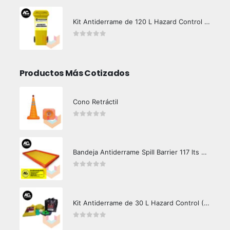
Kit Antiderrame de 120 L Hazard Control (Hidrocarburos - Biodegradable)
0
out of 5
Productos Más Cotizados
Cono Retráctil
0
out of 5
Bandeja Antiderrame Spill Barrier 117 lts Certificada
0
out of 5
Kit Antiderrame de 30 L Hazard Control (Hidrocarburos - Biodegradable)
0
out of 5