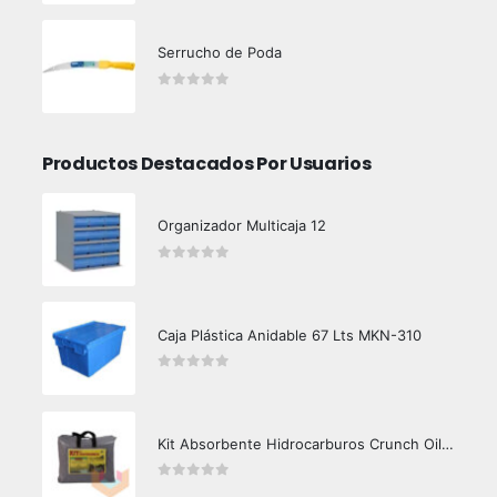
Serrucho de Poda
0
out of 5
Productos Destacados Por Usuarios
Organizador Multicaja 12
0
out of 5
Caja Plástica Anidable 67 Lts MKN-310
0
out of 5
Kit Absorbente Hidrocarburos Crunch Oil K3000
0
out of 5