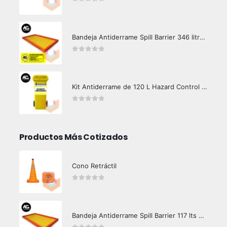
0
out of 5
Bandeja Antiderrame Spill Barrier 346 litros Certificada
0
out of 5
Kit Antiderrame de 120 L Hazard Control (Hidrocarburos - Biodegradable)
0
out of 5
Productos Más Cotizados
Cono Retráctil
0
out of 5
Bandeja Antiderrame Spill Barrier 117 lts Certificada