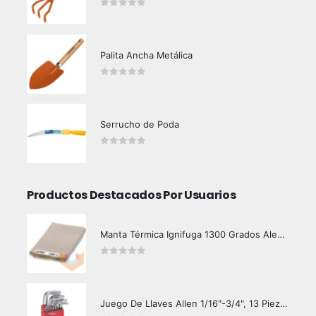
0
out of 5
Palita Ancha Metálica
0
out of 5
Serrucho de Poda
0
out of 5
Productos Destacados Por Usuarios
Manta Térmica Ignifuga 1300 Grados Alemana
0
out of 5
Juego De Llaves Allen 1/16"-3/4", 13 Piezas