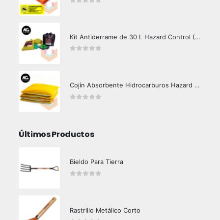
0
out of 5
Kit Antiderrame de 30 L Hazard Control (Hidrocarburos - Biodegradable)
0
out of 5
Cojín Absorbente Hidrocarburos Hazard Control
0
out of 5
Últimos Productos
Bieldo Para Tierra
0
out of 5
Rastrillo Metálico Corto