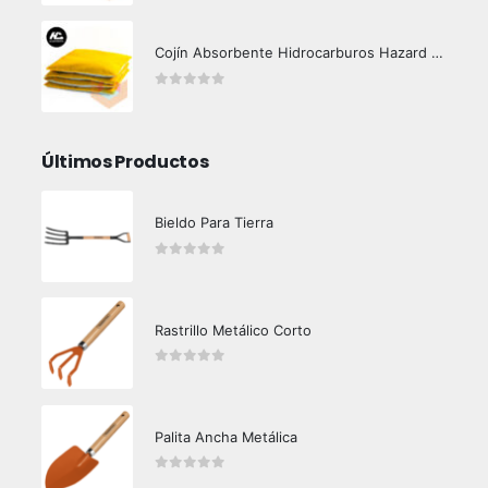
Cojín Absorbente Hidrocarburos Hazard Control
0
out of 5
Últimos Productos
Bieldo Para Tierra
0
out of 5
Rastrillo Metálico Corto
0
out of 5
Palita Ancha Metálica
0
out of 5