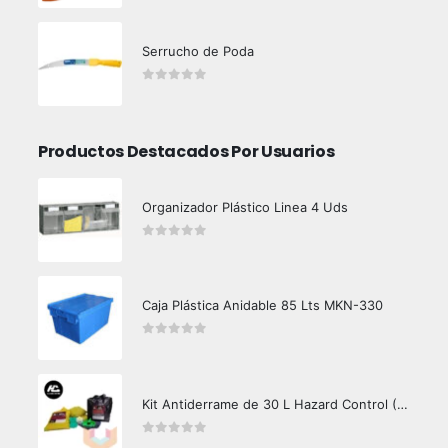
Serrucho de Poda
0
out of 5
Productos Destacados Por Usuarios
Organizador Plástico Linea 4 Uds
0
out of 5
Caja Plástica Anidable 85 Lts MKN-330
0
out of 5
Kit Antiderrame de 30 L Hazard Control (Hidrocarburos - Biodegradable)
0
out of 5