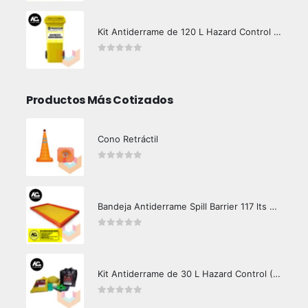
Kit Antiderrame de 120 L Hazard Control (Hidrocarburos - Biodegradable)
0
out of 5
Productos Más Cotizados
Cono Retráctil
0
out of 5
Bandeja Antiderrame Spill Barrier 117 lts Certificada
0
out of 5
Kit Antiderrame de 30 L Hazard Control (Hidrocarburos - Biodegradable)
0
out of 5