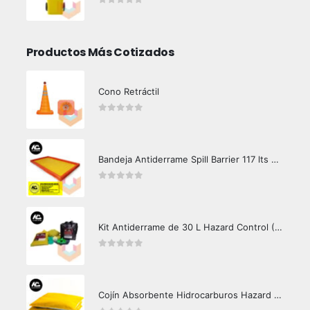
0
out of 5
Productos Más Cotizados
Cono Retráctil
0
out of 5
Bandeja Antiderrame Spill Barrier 117 lts Certificada
0
out of 5
Kit Antiderrame de 30 L Hazard Control (Hidrocarburos - Biodegradable)
0
out of 5
Cojín Absorbente Hidrocarburos Hazard Control