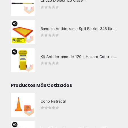
Chuzo Dieléctrico Clase 1
0
out of 5
Bandeja Antiderrame Spill Barrier 346 litros Certificada
0
out of 5
Kit Antiderrame de 120 L Hazard Control (Hidrocarburos - Biodegradable)
0
out of 5
Productos Más Cotizados
Cono Retráctil
0
out of 5