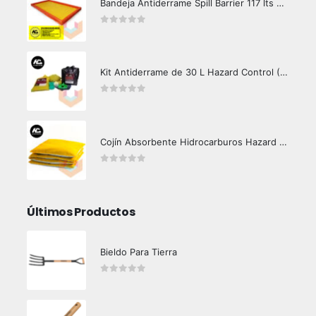
Bandeja Antiderrame Spill Barrier 117 lts Certificada
0
out of 5
Kit Antiderrame de 30 L Hazard Control (Hidrocarburos - Biodegradable)
0
out of 5
Cojín Absorbente Hidrocarburos Hazard Control
0
out of 5
Últimos Productos
Bieldo Para Tierra
0
out of 5