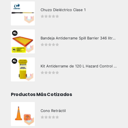
Chuzo Dieléctrico Clase 1
0
out of 5
Bandeja Antiderrame Spill Barrier 346 litros Certificada
0
out of 5
Kit Antiderrame de 120 L Hazard Control (Hidrocarburos - Biodegradable)
0
out of 5
Productos Más Cotizados
Cono Retráctil
0
out of 5