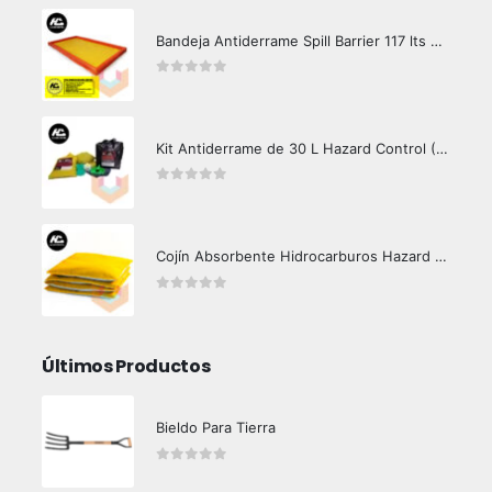
Bandeja Antiderrame Spill Barrier 117 lts Certificada
0
out of 5
Kit Antiderrame de 30 L Hazard Control (Hidrocarburos - Biodegradable)
0
out of 5
Cojín Absorbente Hidrocarburos Hazard Control
0
out of 5
Últimos Productos
Bieldo Para Tierra
0
out of 5