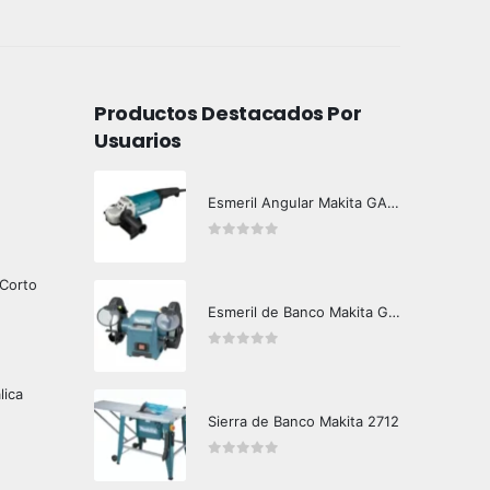
Productos Destacados Por
Usuarios
Esmeril Angular Makita GA9060
0
out of 5
 Corto
Esmeril de Banco Makita GB602
0
out of 5
lica
Sierra de Banco Makita 2712
0
out of 5