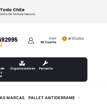
Todo Chile
ntro Del Territorio Nacional.
692995
artículos
Lista de pr
Hola!
0
Mi Cuenta
 de
Organizadores
Pernería
 y
te
LAS MARCAS
,
PALLET ANTIDERRAME