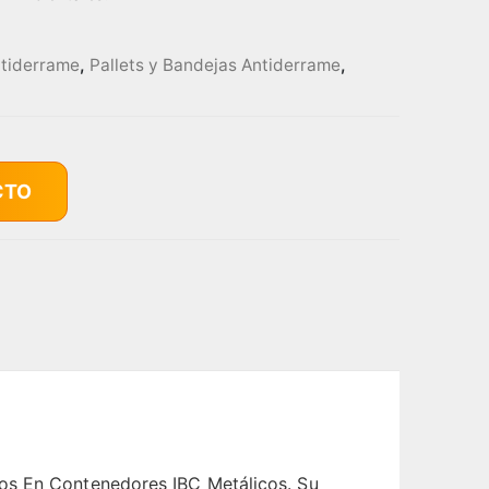
ntiderrame
,
Pallets y Bandejas Antiderrame
,
CTO
dos En Contenedores IBC Metálicos. Su