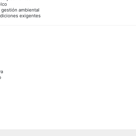
elco
 gestión ambiental
ndiciones exigentes
va
o