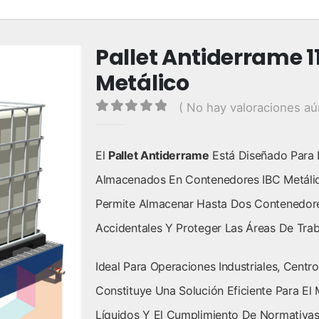
Pallet Antiderrame 11
Metálico
( No hay valoraciones aú
0
out of 5
El
Pallet Antiderrame
Está Diseñado Para 
Almacenados En Contenedores IBC Metálic
Permite Almacenar Hasta Dos Contenedore
Accidentales Y Proteger Las Áreas De Trab
Ideal Para Operaciones Industriales, Cent
Constituye Una Solución Eficiente Para E
Líquidos Y El Cumplimiento De Normativas