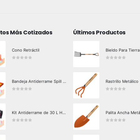
tos Más Cotizados
Últimos Productos
Cono Retráctil
Bieldo Para Tierra
0
out of 5
0
out of 5
Bandeja Antiderrame Spill Barrier 117 lts Certificada
Rastrillo Metálico
0
out of 5
0
out of 5
Kit Antiderrame de 30 L Hazard Control (Hidrocarburos - Biodegradable)
Palita Ancha Metá
0
out of 5
0
out of 5