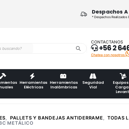
Despachos A 
* Despachos Realizados De
CONTACTANOS
+56 2 64
Chatea con nosotros
amientas
Herramientas
Herramientas
Seguridad
Equipos
nuales
Eléctricas
Inalámbricas
Vial
Carga
Levan
ES
,
PALLETS Y BANDEJAS ANTIDERRAME
,
TODAS 
IBC METÁLICO