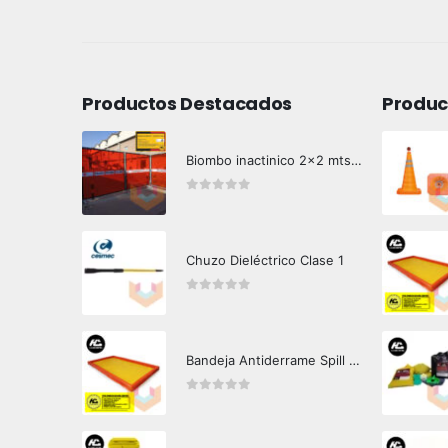
Productos Destacados
Produc
Biombo inactinico 2x2 mts Hazard Control
0
out of 5
Chuzo Dieléctrico Clase 1
0
out of 5
Bandeja Antiderrame Spill Barrier 346 litros Certificada
0
out of 5