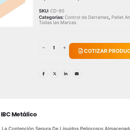
SKU:
CD-90
Categorías:
Control de Derrames
,
Pallet A
Todas las Marcas
COTIZAR PRODU
 IBC Metálico
ra La Contención Segura De Líquidos Peligrosos Almacena