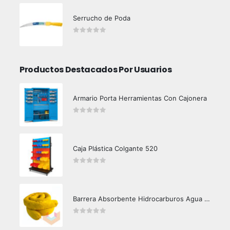
Serrucho de Poda
0
out of 5
Productos Destacados Por Usuarios
Armario Porta Herramientas Con Cajonera
0
out of 5
Caja Plástica Colgante 520
0
out of 5
Barrera Absorbente Hidrocarburos Agua Crunch Oil
0
out of 5