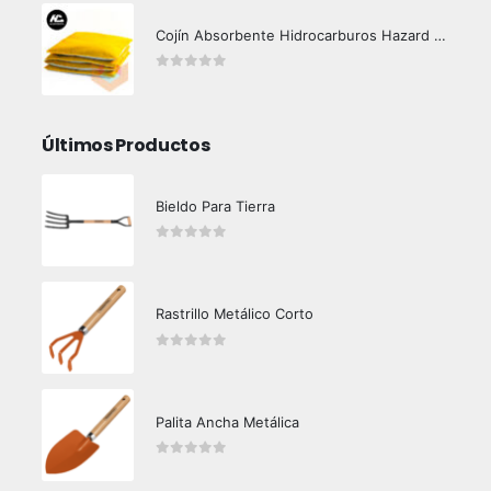
Cojín Absorbente Hidrocarburos Hazard Control
0
out of 5
Últimos Productos
Bieldo Para Tierra
0
out of 5
Rastrillo Metálico Corto
0
out of 5
Palita Ancha Metálica
0
out of 5