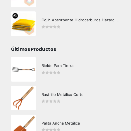
0
out of 5
Cojín Absorbente Hidrocarburos Hazard Control
0
out of 5
Últimos Productos
Bieldo Para Tierra
0
out of 5
Rastrillo Metálico Corto
0
out of 5
Palita Ancha Metálica