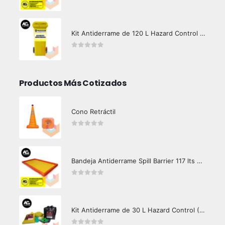
0
out of 5
Kit Antiderrame de 120 L Hazard Control (Hidrocarburos - Biodegradable)
0
out of 5
Productos Más Cotizados
Cono Retráctil
0
out of 5
Bandeja Antiderrame Spill Barrier 117 lts Certificada
0
out of 5
Kit Antiderrame de 30 L Hazard Control (Hidrocarburos - Biodegradable)