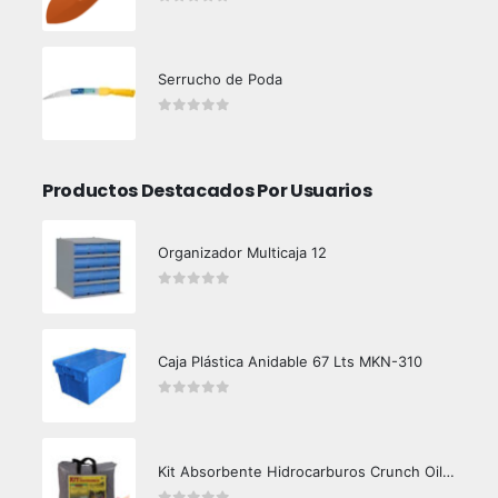
0
out of 5
Serrucho de Poda
0
out of 5
Productos Destacados Por Usuarios
Organizador Multicaja 12
0
out of 5
Caja Plástica Anidable 67 Lts MKN-310
0
out of 5
Kit Absorbente Hidrocarburos Crunch Oil K3000