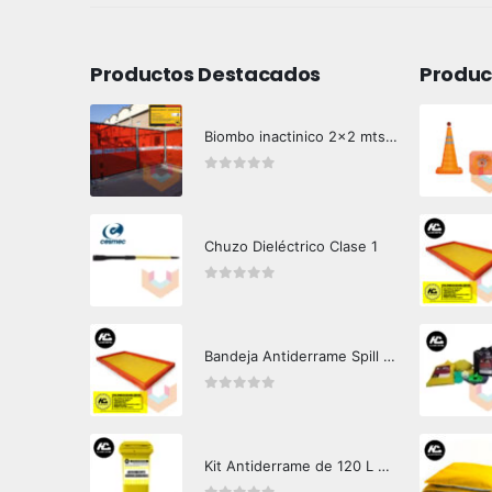
Productos Destacados
Produc
Biombo inactinico 2x2 mts Hazard Control
0
out of 5
Chuzo Dieléctrico Clase 1
0
out of 5
Bandeja Antiderrame Spill Barrier 346 litros Certificada
0
out of 5
Kit Antiderrame de 120 L Hazard Control (Hidrocarburos - Biodegradable)