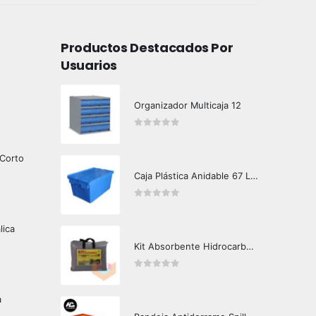
Productos Destacados Por
Usuarios
Organizador Multicaja 12
0
out of 5
 Corto
Caja Plástica Anidable 67 Lts MKN-310
0
out of 5
lica
Kit Absorbente Hidrocarburos Crunch Oil K3000
0
out of 5
a