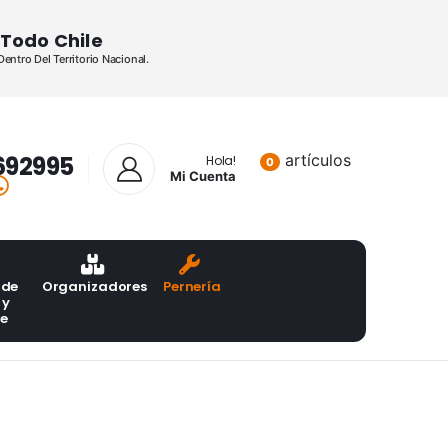
Todo Chile
ntro Del Territorio Nacional.
692995
artículos
Lista de pr
Hola!
0
Mi Cuenta
 de
Organizadores
Pernería
 y
te