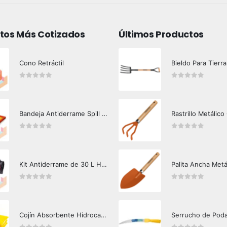
tos Más Cotizados
Últimos Productos
Cono Retráctil
Bieldo Para Tierra
0
out of 5
0
out of 5
Bandeja Antiderrame Spill Barrier 117 lts Certificada
Rastrillo Metálico
0
out of 5
0
out of 5
Kit Antiderrame de 30 L Hazard Control (Hidrocarburos - Biodegradable)
Palita Ancha Metá
0
out of 5
0
out of 5
Cojín Absorbente Hidrocarburos Hazard Control
Serrucho de Pod