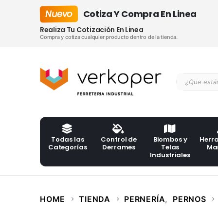
Nuevo
Cotiza Y Compra En Linea
Realiza Tu Cotización En Linea
Compra y cotiza cualquier producto dentro de la tienda.
Todas las
Control de
Biombos y
Herr
Categorías
Derrames
Telas
Ma
Industriales
HOME
TIENDA
PERNERÍA
,
PERNOS