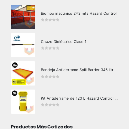
Biombo inactinico 2x2 mts Hazard Control
0
out of 5
Chuzo Dieléctrico Clase 1
0
out of 5
Bandeja Antiderrame Spill Barrier 346 litros Certificada
0
out of 5
Kit Antiderrame de 120 L Hazard Control (Hidrocarburos - Biodegradable)
0
out of 5
Productos Más Cotizados