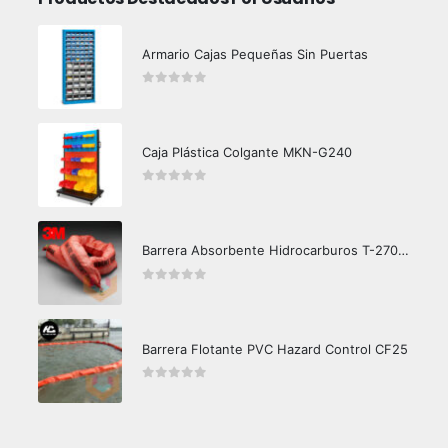
Armario Cajas Pequeñas Sin Puertas
0
out of 5
Caja Plástica Colgante MKN-G240
0
out of 5
Barrera Absorbente Hidrocarburos T-270 3M
0
out of 5
Barrera Flotante PVC Hazard Control CF25
0
out of 5