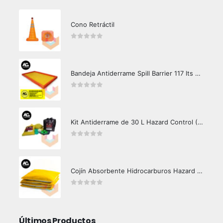
Cono Retráctil
0
out of 5
Bandeja Antiderrame Spill Barrier 117 lts Certificada
0
out of 5
Kit Antiderrame de 30 L Hazard Control (Hidrocarburos - Biodegradable)
0
out of 5
Cojín Absorbente Hidrocarburos Hazard Control
0
out of 5
Últimos Productos