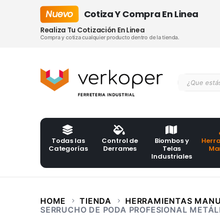
Nuevo
Cotiza Y Compra En Linea
Realiza Tu Cotización En Linea
Compra y cotiza cualquier producto dentro de la tienda.
Todas las
Control de
Biombos y
Herr
Categorías
Derrames
Telas
Ma
Industriales
HOME
TIENDA
HERRAMIENTAS MAN
SERRUCHO DE PODA PROFESIONAL METÁ