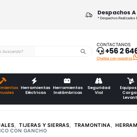
Despachos A 
* Despachos Realizados De
CONTACTANOS
+56 2 64
Chatea con nosotros
amientas
Herramientas
Herramientas
Seguridad
Equipos
nuales
Eléctricas
Inalámbricas
Vial
Carga
Levan
UALES
,
TIJERAS Y SIERRAS
,
TRAMONTINA
,
HERRAM
LICO CON GANCHO