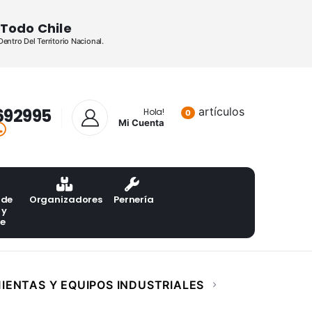
Todo Chile
ntro Del Territorio Nacional.
692995
artículos
Lista de pr
Hola!
0
Mi Cuenta
 de
Organizadores
Pernería
 y
te
IENTAS Y EQUIPOS INDUSTRIALES