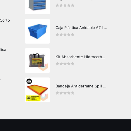
0
out of 5
 Corto
Caja Plástica Anidable 67 Lts MKN-310
0
out of 5
lica
Kit Absorbente Hidrocarburos Crunch Oil K3000
0
out of 5
a
Bandeja Antiderrame Spill Barrier 160 litros Certificada
0
out of 5