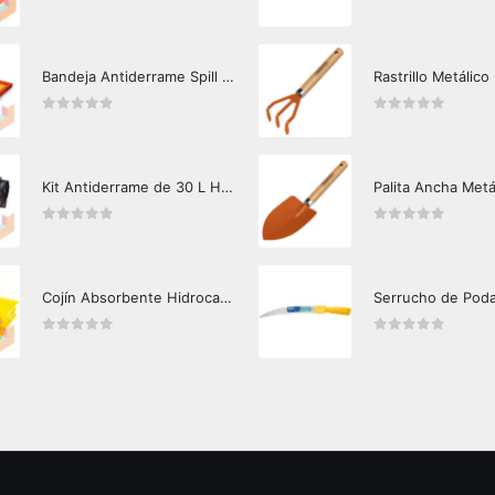
0
out of 5
0
out of 5
Bandeja Antiderrame Spill Barrier 117 lts Certificada
Rastrillo Metálico
0
out of 5
0
out of 5
Kit Antiderrame de 30 L Hazard Control (Hidrocarburos - Biodegradable)
Palita Ancha Metá
0
out of 5
0
out of 5
Cojín Absorbente Hidrocarburos Hazard Control
Serrucho de Pod
0
out of 5
0
out of 5