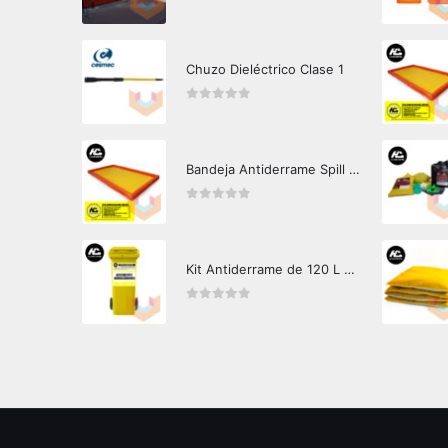
0
out of 5
Chuzo Dieléctrico Clase 1
0
out of 5
Bandeja Antiderrame Spill Barrier 346 litros Certificada
0
out of 5
Kit Antiderrame de 120 L Hazard Control (Hidrocarburos - Biodegradable)
0
out of 5