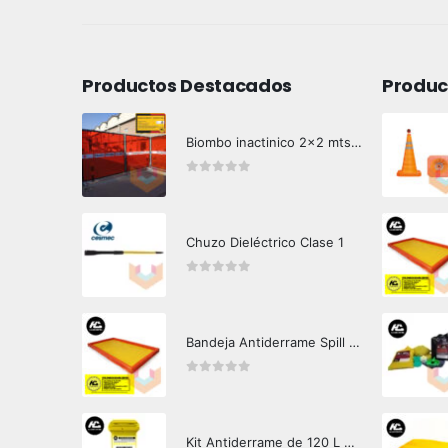
Productos Destacados
Produc
Biombo inactinico 2x2 mts Hazard Control
0
out of 5
Chuzo Dieléctrico Clase 1
0
out of 5
Bandeja Antiderrame Spill Barrier 346 litros Certificada
0
out of 5
Kit Antiderrame de 120 L Hazard Control (Hidrocarburos - Biodegradable)