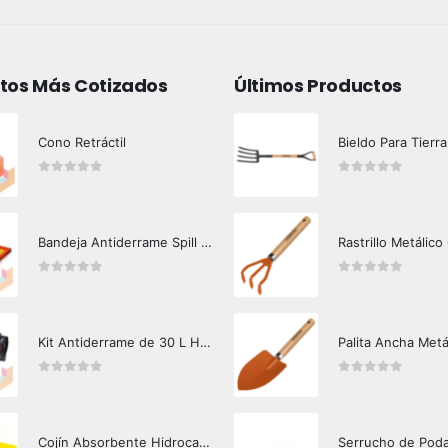
tos Más Cotizados
Últimos Productos
Cono Retráctil
Bieldo Para Tierra
0
out of 5
0
out of 5
Bandeja Antiderrame Spill Barrier 117 lts Certificada
Rastrillo Metálico
0
out of 5
0
out of 5
Kit Antiderrame de 30 L Hazard Control (Hidrocarburos - Biodegradable)
Palita Ancha Metá
0
out of 5
0
out of 5
Cojín Absorbente Hidrocarburos Hazard Control
Serrucho de Pod