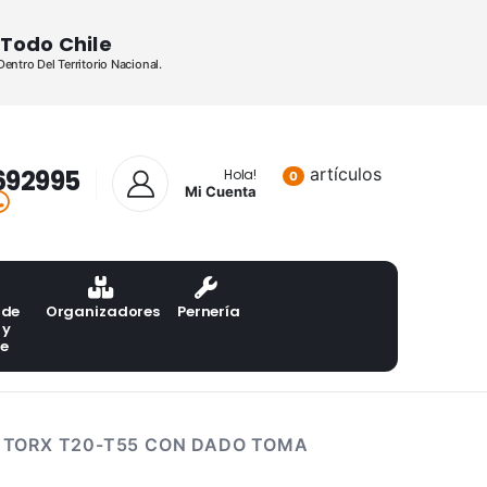
Todo Chile
ntro Del Territorio Nacional.
692995
artículos
Lista de pr
Hola!
0
Mi Cuenta
 de
Organizadores
Pernería
 y
te
 TORX T20-T55 CON DADO TOMA