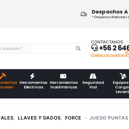
Despachos A 
* Despachos Realizados De
CONTACTANOS
+56 2 64
Chatea con nosotros
amientas
Herramientas
Herramientas
Seguridad
Equipos
nuales
Eléctricas
Inalámbricas
Vial
Carga
Levan
UALES
,
LLAVES Y DADOS
,
FORCE
JUEGO PUNTAS