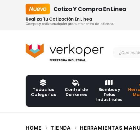
Nuevo
Cotiza Y Compra En Linea
Realiza Tu Cotización En Linea
Compra y cotiza cualquier producto dentro de la tienda.
Todas las
Control de
Biombos y
Herr
Categorías
Derrames
Telas
Ma
Industriales
HOME
TIENDA
HERRAMIENTAS MAN