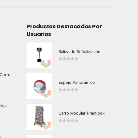
Productos Destacados Por
Usuarios
Baliza de Señalización
0
out of 5
 Corto
Espejo Panorámico
0
out of 5
lica
Carro Modular Practibox
0
out of 5
a