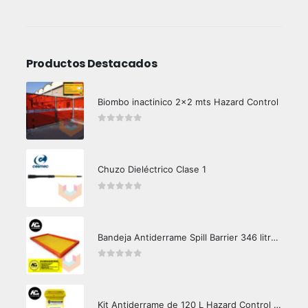
Productos Destacados
Biombo inactinico 2x2 mts Hazard Control
0
out of 5
Chuzo Dieléctrico Clase 1
0
out of 5
Bandeja Antiderrame Spill Barrier 346 litros Certificada
0
out of 5
Kit Antiderrame de 120 L Hazard Control (Hidrocarburos - Biodegradable)