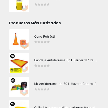
0
out of 5
Productos Más Cotizados
Cono Retráctil
0
out of 5
Bandeja Antiderrame Spill Barrier 117 lts Certificada
0
out of 5
Kit Antiderrame de 30 L Hazard Control (Hidrocarburos - Biodegradable)
0
out of 5
Cojín Absorbente Hidrocarburos Hazard Control