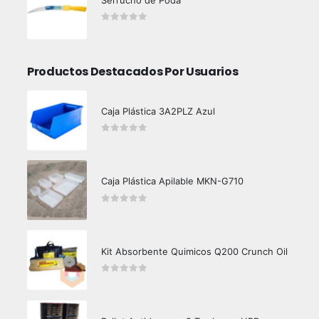
Serrucho de Poda
0
out of 5
Productos Destacados Por Usuarios
Caja Plástica 3A2PLZ Azul
0
out of 5
Caja Plástica Apilable MKN-G710
0
out of 5
Kit Absorbente Quimicos Q200 Crunch Oil
0
out of 5