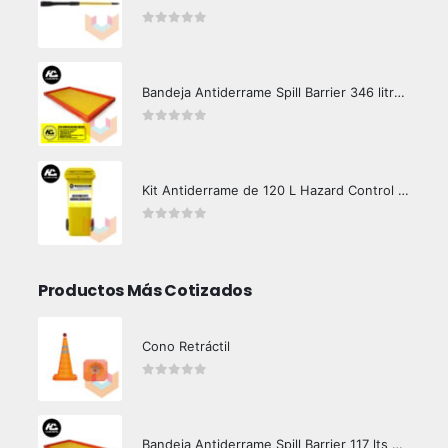
0
out of 5
Bandeja Antiderrame Spill Barrier 346 litros Certificada
0
out of 5
Kit Antiderrame de 120 L Hazard Control (Hidrocarburos - Biodegradable)
0
out of 5
Productos Más Cotizados
Cono Retráctil
0
out of 5
Bandeja Antiderrame Spill Barrier 117 lts Certificada