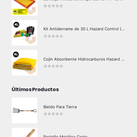
0
out of 5
Kit Antiderrame de 30 L Hazard Control (Hidrocarburos - Biodegradable)
0
out of 5
Cojín Absorbente Hidrocarburos Hazard Control
0
out of 5
Últimos Productos
Bieldo Para Tierra
0
out of 5
Rastrillo Metálico Corto