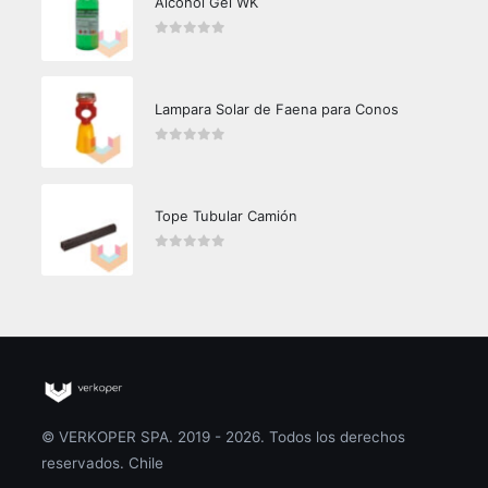
Alcohol Gel WK
0
out of 5
Lampara Solar de Faena para Conos
0
out of 5
Tope Tubular Camión
0
out of 5
© VERKOPER SPA. 2019 - 2026. Todos los derechos
reservados. Chile