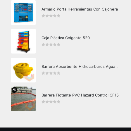
Armario Porta Herramientas Con Cajonera
0
out of 5
Caja Plástica Colgante 520
0
out of 5
Barrera Absorbente Hidrocarburos Agua Crunch Oil
0
out of 5
Barrera Flotante PVC Hazard Control CF15
0
out of 5