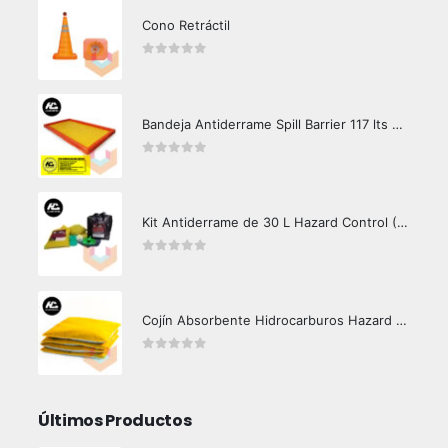
Cono Retráctil
0
out of 5
Bandeja Antiderrame Spill Barrier 117 lts Certificada
0
out of 5
Kit Antiderrame de 30 L Hazard Control (Hidrocarburos - Biodegradable)
0
out of 5
Cojín Absorbente Hidrocarburos Hazard Control
0
out of 5
Últimos Productos