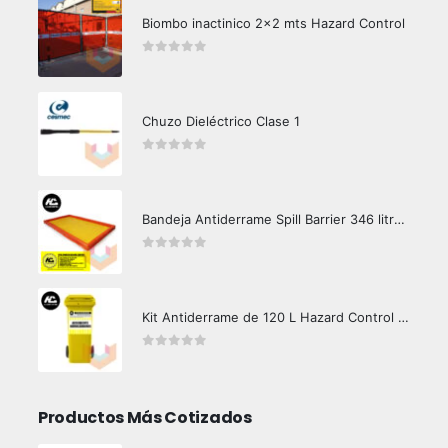
Biombo inactinico 2x2 mts Hazard Control
0
out of 5
Chuzo Dieléctrico Clase 1
0
out of 5
Bandeja Antiderrame Spill Barrier 346 litros Certificada
0
out of 5
Kit Antiderrame de 120 L Hazard Control (Hidrocarburos - Biodegradable)
0
out of 5
Productos Más Cotizados