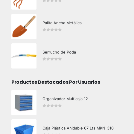
0
out of 5
Palita Ancha Metálica
0
out of 5
Serrucho de Poda
0
out of 5
Productos Destacados Por Usuarios
Organizador Multicaja 12
0
out of 5
Caja Plástica Anidable 67 Lts MKN-310