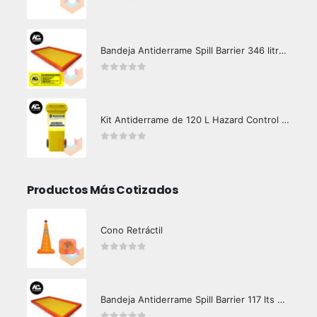
0
out of 5
Bandeja Antiderrame Spill Barrier 346 litros Certificada
0
out of 5
Kit Antiderrame de 120 L Hazard Control (Hidrocarburos - Biodegradable)
0
out of 5
Productos Más Cotizados
Cono Retráctil
0
out of 5
Bandeja Antiderrame Spill Barrier 117 lts Certificada