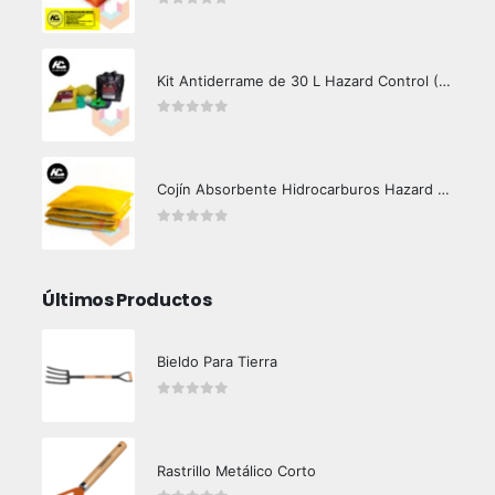
0
out of 5
Kit Antiderrame de 30 L Hazard Control (Hidrocarburos - Biodegradable)
0
out of 5
Cojín Absorbente Hidrocarburos Hazard Control
0
out of 5
Últimos Productos
Bieldo Para Tierra
0
out of 5
Rastrillo Metálico Corto