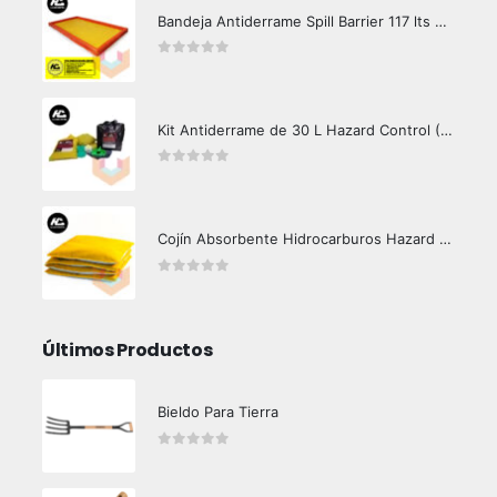
Bandeja Antiderrame Spill Barrier 117 lts Certificada
0
out of 5
Kit Antiderrame de 30 L Hazard Control (Hidrocarburos - Biodegradable)
0
out of 5
Cojín Absorbente Hidrocarburos Hazard Control
0
out of 5
Últimos Productos
Bieldo Para Tierra
0
out of 5