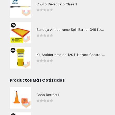
Chuzo Dieléctrico Clase 1
0
out of 5
Bandeja Antiderrame Spill Barrier 346 litros Certificada
0
out of 5
Kit Antiderrame de 120 L Hazard Control (Hidrocarburos - Biodegradable)
0
out of 5
Productos Más Cotizados
Cono Retráctil
0
out of 5