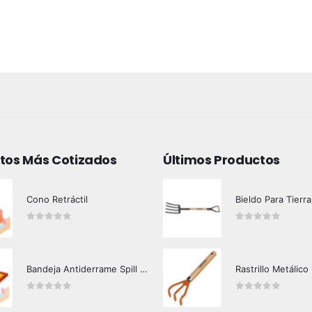
tos Más Cotizados
Últimos Productos
Cono Retráctil
Bieldo Para Tierra
0
out of 5
0
out of 5
Bandeja Antiderrame Spill Barrier 117 lts Certificada
Rastrillo Metálico
0
out of 5
0
out of 5