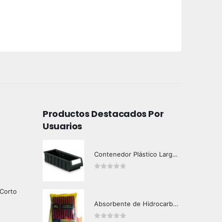
Productos Destacados Por
Usuarios
Contenedor Plástico Largo 501606
0
out of 5
 Corto
Absorbente de Hidrocarburos Hazard Control 1kg