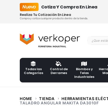
Nuevo
Cotiza Y Compra En Linea
Realiza Tu Cotización En Linea
Compra y cotiza cualquier producto dentro de la tienda.
Todas las
Control de
Biombos y
Herr
Categorías
Derrames
Telas
Ma
Industriales
HOME
TIENDA
HERRAMIENTAS ELÉC
TALADRO ANGULAR MAKITA DA3010F