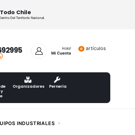
Todo Chile
ntro Del Territorio Nacional.
692995
artículos
Lista de pr
Hola!
0
Mi Cuenta
 de
Organizadores
Pernería
 y
te
UIPOS INDUSTRIALES