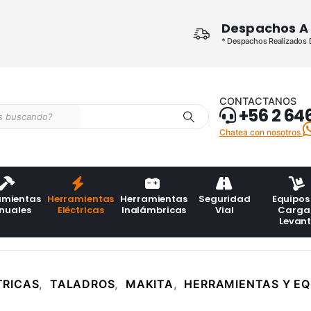
Despachos A 
* Despachos Realizados De
CONTACTANOS
+56 2 64
Chatea con nosotros
amientas
Herramientas
Herramientas
Seguridad
Equipos
nuales
Eléctricas
Inalámbricas
Vial
Carga
Levan
TRICAS
,
TALADROS
,
MAKITA
,
HERRAMIENTAS Y EQ