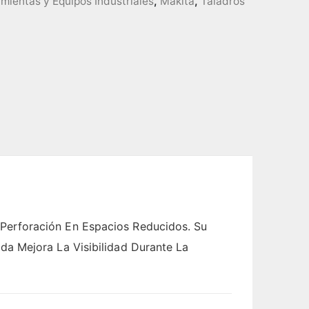
mientas y Equipos Industriales
,
Makita
,
Taladros
Perforación En Espacios Reducidos. Su
a Mejora La Visibilidad Durante La