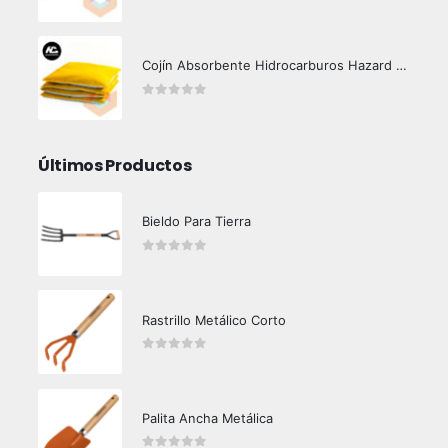
0
out of 5
Cojín Absorbente Hidrocarburos Hazard Control
0
out of 5
Últimos Productos
Bieldo Para Tierra
0
out of 5
Rastrillo Metálico Corto
0
out of 5
Palita Ancha Metálica