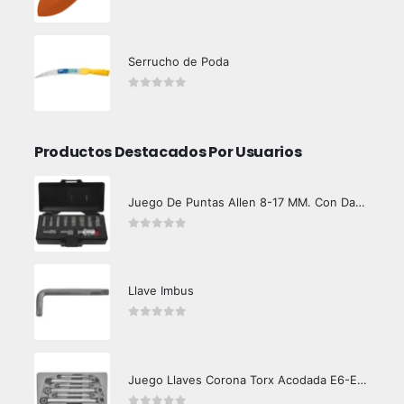
0
out of 5
Serrucho de Poda
0
out of 5
Productos Destacados Por Usuarios
Juego De Puntas Allen 8-17 MM. Con Dado Toma
0
out of 5
Llave Imbus
0
out of 5
Juego Llaves Corona Torx Acodada E6-E24