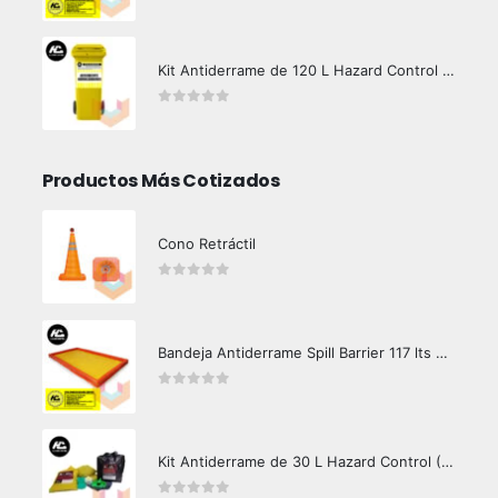
0
out of 5
Kit Antiderrame de 120 L Hazard Control (Hidrocarburos - Biodegradable)
0
out of 5
Productos Más Cotizados
Cono Retráctil
0
out of 5
Bandeja Antiderrame Spill Barrier 117 lts Certificada
0
out of 5
Kit Antiderrame de 30 L Hazard Control (Hidrocarburos - Biodegradable)