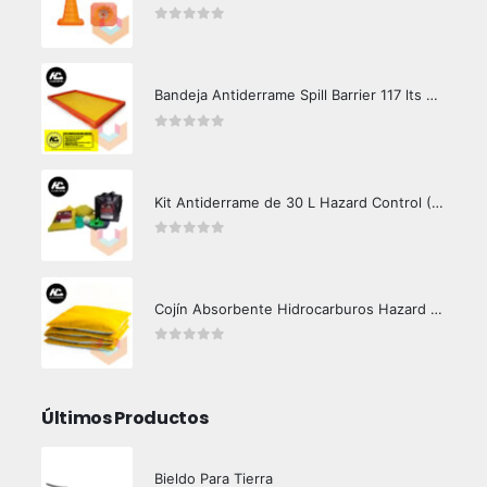
0
out of 5
Bandeja Antiderrame Spill Barrier 117 lts Certificada
0
out of 5
Kit Antiderrame de 30 L Hazard Control (Hidrocarburos - Biodegradable)
0
out of 5
Cojín Absorbente Hidrocarburos Hazard Control
0
out of 5
Últimos Productos
Bieldo Para Tierra