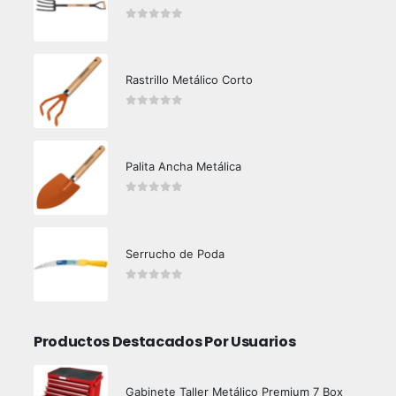
0
out of 5
Rastrillo Metálico Corto
0
out of 5
Palita Ancha Metálica
0
out of 5
Serrucho de Poda
0
out of 5
Productos Destacados Por Usuarios
Gabinete Taller Metálico Premium 7 Box