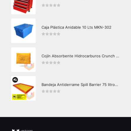
0
out of 5
Caja Plástica Anidable 10 Lts MKN-302
0
out of 5
Cojín Absorbente Hidrocarburos Crunch Oil
0
out of 5
Bandeja Antiderrame Spill Barrier 75 litros Certificada
0
out of 5