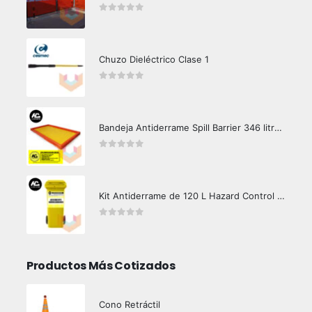
0
out of 5
Chuzo Dieléctrico Clase 1
0
out of 5
Bandeja Antiderrame Spill Barrier 346 litros Certificada
0
out of 5
Kit Antiderrame de 120 L Hazard Control (Hidrocarburos - Biodegradable)
0
out of 5
Productos Más Cotizados
Cono Retráctil