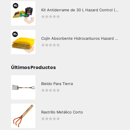
Kit Antiderrame de 30 L Hazard Control (Hidrocarburos - Biodegradable)
0
out of 5
Cojín Absorbente Hidrocarburos Hazard Control
0
out of 5
Últimos Productos
Bieldo Para Tierra
0
out of 5
Rastrillo Metálico Corto
0
out of 5