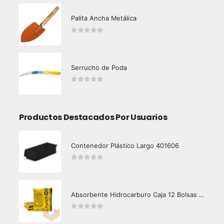
Palita Ancha Metálica
0
out of 5
Serrucho de Poda
0
out of 5
Productos Destacados Por Usuarios
Contenedor Plástico Largo 401606
0
out of 5
Absorbente Hidrocarburo Caja 12 Bolsas 1 kg Crunch Oil
0
out of 5