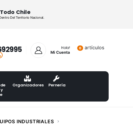
Todo Chile
ntro Del Territorio Nacional.
692995
artículos
Lista de pr
Hola!
0
Mi Cuenta
 de
Organizadores
Pernería
 y
te
UIPOS INDUSTRIALES