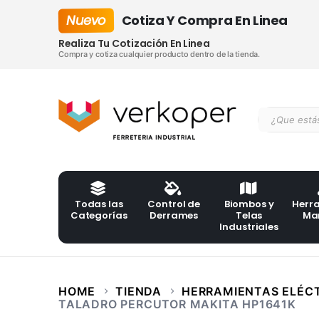
Nuevo
Cotiza Y Compra En Linea
Realiza Tu Cotización En Linea
Compra y cotiza cualquier producto dentro de la tienda.
Todas las
Control de
Biombos y
Herr
Categorías
Derrames
Telas
Ma
Industriales
HOME
TIENDA
HERRAMIENTAS ELÉC
TALADRO PERCUTOR MAKITA HP1641K