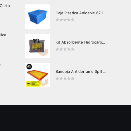
 Corto
Caja Plástica Anidable 67 Lts MKN-310
0
out of 5
lica
Kit Absorbente Hidrocarburos Crunch Oil K3000
0
out of 5
a
Bandeja Antiderrame Spill Barrier 160 litros Certificada
0
out of 5