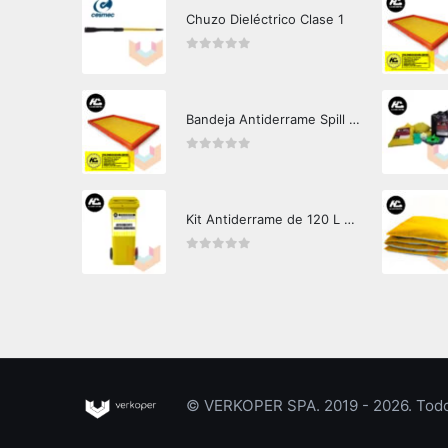
Chuzo Dieléctrico Clase 1
0
out of 5
Bandeja Antiderrame Spill Barrier 346 litros Certificada
0
out of 5
Kit Antiderrame de 120 L Hazard Control (Hidrocarburos - Biodegradable)
0
out of 5
© VERKOPER SPA. 2019 - 2026. Todos