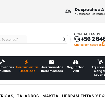
Despachos A 
* Despachos Realizados De
CONTACTANOS
+56 2 64
Chatea con nosotros
amientas
Herramientas
Herramientas
Seguridad
Equipos
nuales
Eléctricas
Inalámbricas
Vial
Carga
Levan
TRICAS
,
TALADROS
,
MAKITA
,
HERRAMIENTAS Y EQ