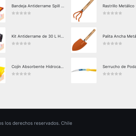
Bandeja Antiderrame Spill Barrier 117 lts Certificada
Rastrillo Metálico
0
out of 5
0
out of 5
Kit Antiderrame de 30 L Hazard Control (Hidrocarburos - Biodegradable)
Palita Ancha Metá
0
out of 5
0
out of 5
Cojín Absorbente Hidrocarburos Hazard Control
Serrucho de Pod
0
out of 5
0
out of 5
 los derechos reservados. Chile