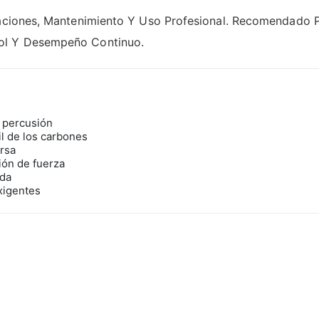
alaciones, Mantenimiento Y Uso Profesional. Recomendado 
rol Y Desempeño Continuo.
n percusión
il de los carbones
ersa
ión de fuerza
oda
xigentes