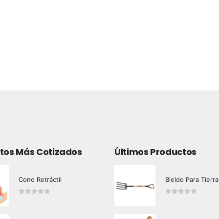
tos Más Cotizados
Últimos Productos
Cono Retráctil
Bieldo Para Tierra
0
out of 5
0
out of 5